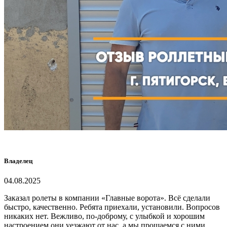
Владелец
04.08.2025
Заказал рол
еты
в компании
«
Главные ворота
»
. Вс
ё
с
делали
быстро, качественно
.
Р
ебята приехали
,
установили. Вопросов
никаких нет
.
В
ежливо, по
-
доброму, с улыбкой и
хорошим
настроением они уезжают от нас, а мы прощаемся с ними
.