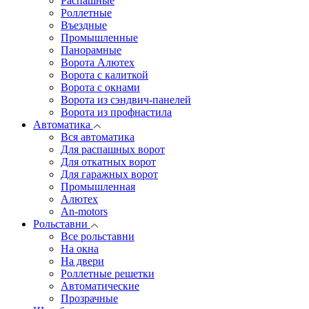
Распашные
Роллетные
Въездные
Промышленные
Панорамные
Ворота Алютех
Ворота с калиткой
Ворота c окнами
Ворота из сэндвич-панелей
Ворота из профнастила
Автоматика
Вся автоматика
Для распашных ворот
Для откатных ворот
Для гаражных ворот
Промышленная
Алютех
An-motors
Рольставни
Все рольставни
На окна
На двери
Роллетные решетки
Автоматические
Прозрачные