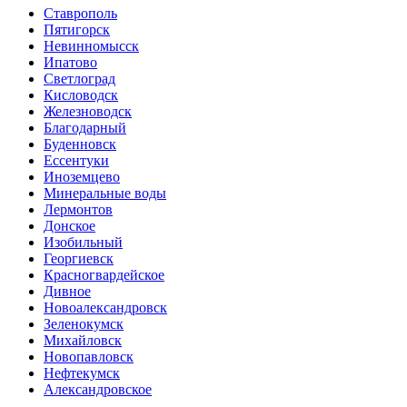
Ставрополь
Пятигорск
Невинномысск
Ипатово
Светлоград
Кисловодск
Железноводск
Благодарный
Буденновск
Ессентуки
Иноземцево
Минеральные воды
Лермонтов
Донское
Изобильный
Георгиевск
Красногвардейское
Дивное
Новоалександровск
Зеленокумск
Михайловск
Новопавловск
Нефтекумск
Александровское