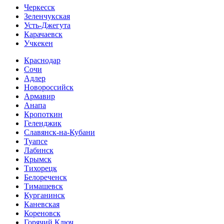
Черкесск
Зеленчукская
Усть-Джегута
Карачаевск
Учкекен
Краснодар
Сочи
Адлер
Новороссийск
Армавир
Анапа
Кропоткин
Геленджик
Славянск-на-Кубани
Туапсе
Лабинск
Крымск
Тихорецк
Белореченск
Тимашевск
Курганинск
Каневская
Кореновск
Горячий Ключ