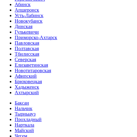
Абинск
Апшеронск
Усть-Лабинск
Новокубанск
Динская
Гулькевичи
Приморско-Ахтарск
Павловская
Полтавская
Тбилисская
Северская
Елизаветинская
Новотитаровская
Афипский
Брюховецкая
Хадыженск
Ахтырский
Баксан
Нальчик
Тырныауз
Прохладный
Нарткала
Майский
Чегем