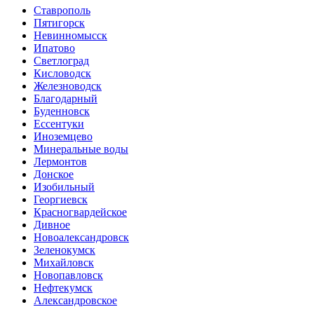
Ставрополь
Пятигорск
Невинномысск
Ипатово
Светлоград
Кисловодск
Железноводск
Благодарный
Буденновск
Ессентуки
Иноземцево
Минеральные воды
Лермонтов
Донское
Изобильный
Георгиевск
Красногвардейское
Дивное
Новоалександровск
Зеленокумск
Михайловск
Новопавловск
Нефтекумск
Александровское