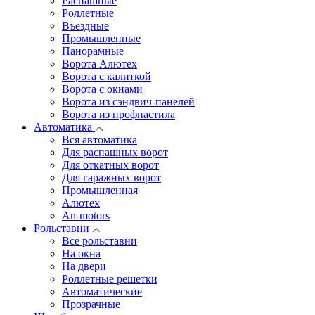
Распашные
Роллетные
Въездные
Промышленные
Панорамные
Ворота Алютех
Ворота с калиткой
Ворота c окнами
Ворота из сэндвич-панелей
Ворота из профнастила
Автоматика
Вся автоматика
Для распашных ворот
Для откатных ворот
Для гаражных ворот
Промышленная
Алютех
An-motors
Рольставни
Все рольставни
На окна
На двери
Роллетные решетки
Автоматические
Прозрачные