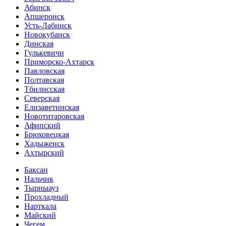
Абинск
Апшеронск
Усть-Лабинск
Новокубанск
Динская
Гулькевичи
Приморско-Ахтарск
Павловская
Полтавская
Тбилисская
Северская
Елизаветинская
Новотитаровская
Афипский
Брюховецкая
Хадыженск
Ахтырский
Баксан
Нальчик
Тырныауз
Прохладный
Нарткала
Майский
Чегем