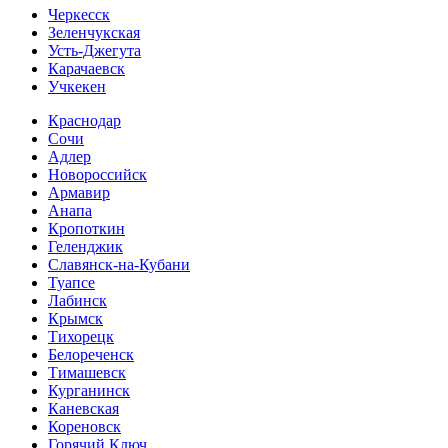
Черкесск
Зеленчукская
Усть-Джегута
Карачаевск
Учкекен
Краснодар
Сочи
Адлер
Новороссийск
Армавир
Анапа
Кропоткин
Геленджик
Славянск-на-Кубани
Туапсе
Лабинск
Крымск
Тихорецк
Белореченск
Тимашевск
Курганинск
Каневская
Кореновск
Горячий Ключ