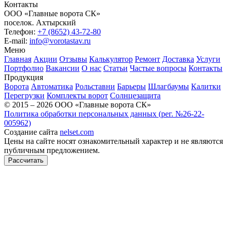
Контакты
ООО «Главные ворота СК»
поселок.
Ахтырский
Телефон:
+7 (8652) 43-72-80
E-mail:
info@vorotastav.ru
Меню
Главная
Акции
Отзывы
Калькулятор
Ремонт
Доставка
Услуги
Портфолио
Вакансии
О нас
Статьи
Частые вопросы
Контакты
Продукция
Ворота
Автоматика
Рольставни
Барьеры
Шлагбаумы
Калитки
Перегрузки
Комплекты ворот
Солнцезащита
© 2015 – 2026 ООО «Главные ворота СК»
Политика обработки персональных данных (рег. №26-22-
005962)
Создание сайта
nelset.com
Цены на сайте носят ознакомительный характер и не являются
публичным предложением.
Рассчитать