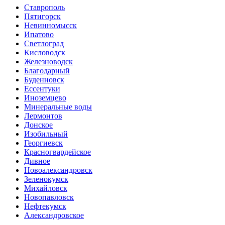
Ставрополь
Пятигорск
Невинномысск
Ипатово
Светлоград
Кисловодск
Железноводск
Благодарный
Буденновск
Ессентуки
Иноземцево
Минеральные воды
Лермонтов
Донское
Изобильный
Георгиевск
Красногвардейское
Дивное
Новоалександровск
Зеленокумск
Михайловск
Новопавловск
Нефтекумск
Александровское