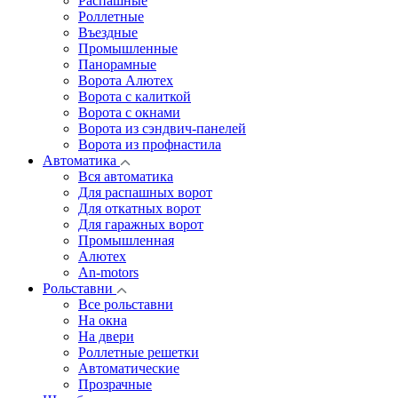
Распашные
Роллетные
Въездные
Промышленные
Панорамные
Ворота Алютех
Ворота с калиткой
Ворота c окнами
Ворота из сэндвич-панелей
Ворота из профнастила
Автоматика
Вся автоматика
Для распашных ворот
Для откатных ворот
Для гаражных ворот
Промышленная
Алютех
An-motors
Рольставни
Все рольставни
На окна
На двери
Роллетные решетки
Автоматические
Прозрачные