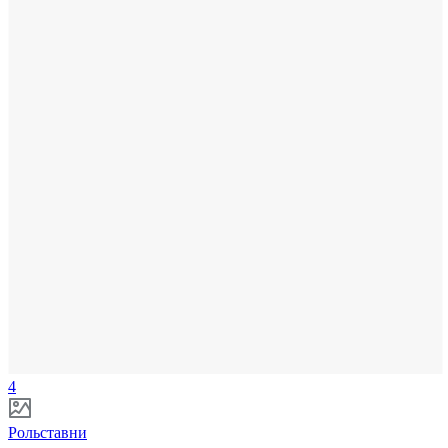
4
Рольставни