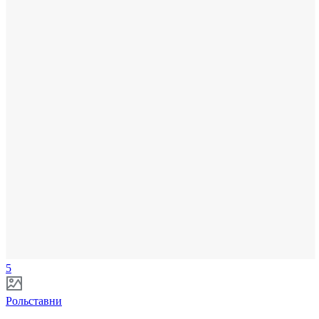
5
Рольставни