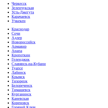
Черкесск
Зеленчукская
Усть-Джегута
Карачаевск
Учкекен
Краснодар
Сочи
Адлер
Новороссийск
Армавир
Анапа
Кропоткин
Геленджик
Славянск-на-Кубани
Туапсе
Лабинск
Крымск
Тихорецк
Белореченск
Тимашевск
Курганинск
Каневская
Кореновск
Горячий Ключ