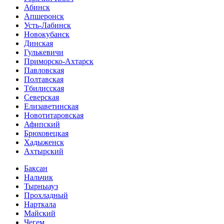
Абинск
Апшеронск
Усть-Лабинск
Новокубанск
Динская
Гулькевичи
Приморско-Ахтарск
Павловская
Полтавская
Тбилисская
Северская
Елизаветинская
Новотитаровская
Афипский
Брюховецкая
Хадыженск
Ахтырский
Баксан
Нальчик
Тырныауз
Прохладный
Нарткала
Майский
Чегем