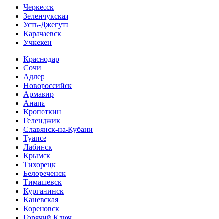
Черкесск
Зеленчукская
Усть-Джегута
Карачаевск
Учкекен
Краснодар
Сочи
Адлер
Новороссийск
Армавир
Анапа
Кропоткин
Геленджик
Славянск-на-Кубани
Туапсе
Лабинск
Крымск
Тихорецк
Белореченск
Тимашевск
Курганинск
Каневская
Кореновск
Горячий Ключ