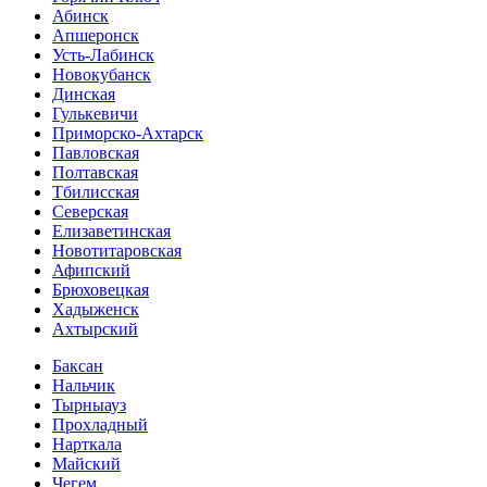
Абинск
Апшеронск
Усть-Лабинск
Новокубанск
Динская
Гулькевичи
Приморско-Ахтарск
Павловская
Полтавская
Тбилисская
Северская
Елизаветинская
Новотитаровская
Афипский
Брюховецкая
Хадыженск
Ахтырский
Баксан
Нальчик
Тырныауз
Прохладный
Нарткала
Майский
Чегем