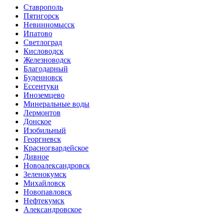
Ставрополь
Пятигорск
Невинномысск
Ипатово
Светлоград
Кисловодск
Железноводск
Благодарный
Буденновск
Ессентуки
Иноземцево
Минеральные воды
Лермонтов
Донское
Изобильный
Георгиевск
Красногвардейское
Дивное
Новоалександровск
Зеленокумск
Михайловск
Новопавловск
Нефтекумск
Александровское