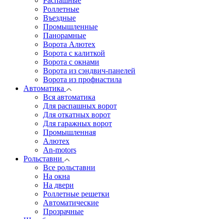
Распашные
Роллетные
Въездные
Промышленные
Панорамные
Ворота Алютех
Ворота с калиткой
Ворота c окнами
Ворота из сэндвич-панелей
Ворота из профнастила
Автоматика
Вся автоматика
Для распашных ворот
Для откатных ворот
Для гаражных ворот
Промышленная
Алютех
An-motors
Рольставни
Все рольставни
На окна
На двери
Роллетные решетки
Автоматические
Прозрачные