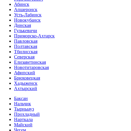
Абинск
Апшеронск
Усть-Лабинск
Новокубанск
Динская
Гулькевичи
Приморско-Ахтарск
Павловская
Полтавская
Тбилисская
Северская
Елизаветинская
Новотитаровская
Афипский
Брюховецкая
Хадыженск
Ахтырский
Баксан
Нальчик
Тырныауз
Прохладный
Нарткала
Майский
Чегем