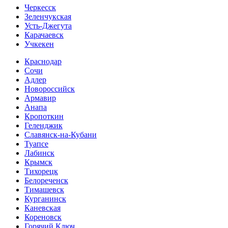
Черкесск
Зеленчукская
Усть-Джегута
Карачаевск
Учкекен
Краснодар
Сочи
Адлер
Новороссийск
Армавир
Анапа
Кропоткин
Геленджик
Славянск-на-Кубани
Туапсе
Лабинск
Крымск
Тихорецк
Белореченск
Тимашевск
Курганинск
Каневская
Кореновск
Горячий Ключ