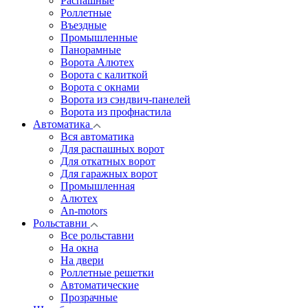
Распашные
Роллетные
Въездные
Промышленные
Панорамные
Ворота Алютех
Ворота с калиткой
Ворота c окнами
Ворота из сэндвич-панелей
Ворота из профнастила
Автоматика
Вся автоматика
Для распашных ворот
Для откатных ворот
Для гаражных ворот
Промышленная
Алютех
An-motors
Рольставни
Все рольставни
На окна
На двери
Роллетные решетки
Автоматические
Прозрачные