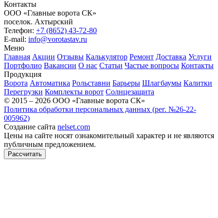
Контакты
ООО «Главные ворота СК»
поселок.
Ахтырский
Телефон:
+7 (8652) 43-72-80
E-mail:
info@vorotastav.ru
Меню
Главная
Акции
Отзывы
Калькулятор
Ремонт
Доставка
Услуги
Портфолио
Вакансии
О нас
Статьи
Частые вопросы
Контакты
Продукция
Ворота
Автоматика
Рольставни
Барьеры
Шлагбаумы
Калитки
Перегрузки
Комплекты ворот
Солнцезащита
© 2015 – 2026 ООО «Главные ворота СК»
Политика обработки персональных данных (рег. №26-22-
005962)
Создание сайта
nelset.com
Цены на сайте носят ознакомительный характер и не являются
публичным предложением.
Рассчитать