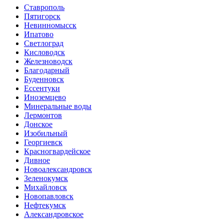
Ставрополь
Пятигорск
Невинномысск
Ипатово
Светлоград
Кисловодск
Железноводск
Благодарный
Буденновск
Ессентуки
Иноземцево
Минеральные воды
Лермонтов
Донское
Изобильный
Георгиевск
Красногвардейское
Дивное
Новоалександровск
Зеленокумск
Михайловск
Новопавловск
Нефтекумск
Александровское