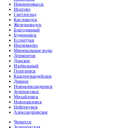
Невинномысск
Ипатово
Светлоград
Кисловодск
Железноводск
Благодарный
Буденновск
Ессентуки
Иноземцево
Минеральные воды
Лермонтов
Донское
Изобильный
Георгиевск
Красногвардейское
Дивное
Новоалександровск
Зеленокумск
Михайловск
Новопавловск
Нефтекумск
Александровское
Черкесск
Зеленчукская