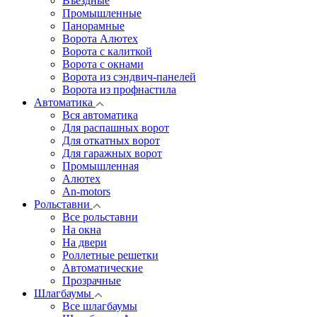
Въездные
Промышленные
Панорамные
Ворота Алютех
Ворота с калиткой
Ворота c окнами
Ворота из сэндвич-панелей
Ворота из профнастила
Автоматика
Вся автоматика
Для распашных ворот
Для откатных ворот
Для гаражных ворот
Промышленная
Алютех
An-motors
Рольставни
Все рольставни
На окна
На двери
Роллетные решетки
Автоматические
Прозрачные
Шлагбаумы
Все шлагбаумы