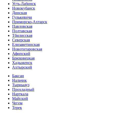
Усть-Лабинск
Новокубанск
Динская
Гулькевичи
Приморско-Ахтарск
Павловская
Полтавская
Тбилисская
Северская
Елизаветинская
Новотитаровская
Афипский
Брюховецкая
Хадыженск
Ахтырский
Баксан
Нальчик
Тырныауз
Прохладный
Нарткала
Майский
Чегем
Терек