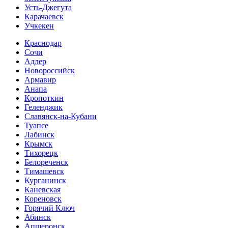
Усть-Джегута
Карачаевск
Учкекен
Краснодар
Сочи
Адлер
Новороссийск
Армавир
Анапа
Кропоткин
Геленджик
Славянск-на-Кубани
Туапсе
Лабинск
Крымск
Тихорецк
Белореченск
Тимашевск
Курганинск
Каневская
Кореновск
Горячий Ключ
Абинск
Апшеронск