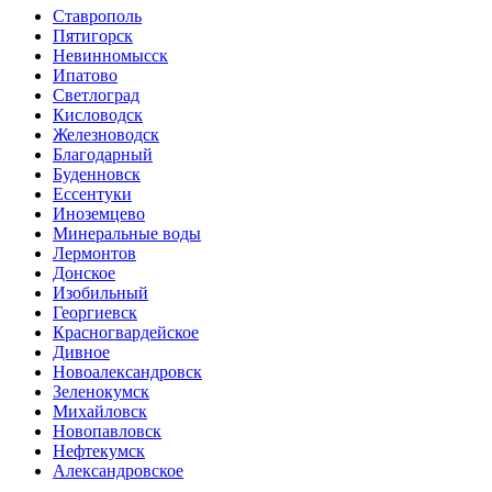
Ставрополь
Пятигорск
Невинномысск
Ипатово
Светлоград
Кисловодск
Железноводск
Благодарный
Буденновск
Ессентуки
Иноземцево
Минеральные воды
Лермонтов
Донское
Изобильный
Георгиевск
Красногвардейское
Дивное
Новоалександровск
Зеленокумск
Михайловск
Новопавловск
Нефтекумск
Александровское