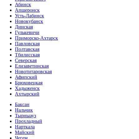
Абинск
Апшеронск
Усть-Лабинск
Новокубанск
Динская
Гулькевичи
Приморско-Ахтарск
Павловская
Полтавская
Тбилисская
Северская
Елизаветинская
Новотитаровская
Афипский
Брюховецкая
Хадыженск
Ахтырский
Баксан
Нальчик
Тырныауз
Прохладный
Нарткала
Майский
Чегем