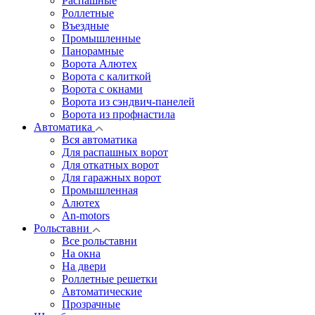
Распашные
Роллетные
Въездные
Промышленные
Панорамные
Ворота Алютех
Ворота с калиткой
Ворота c окнами
Ворота из сэндвич-панелей
Ворота из профнастила
Автоматика
Вся автоматика
Для распашных ворот
Для откатных ворот
Для гаражных ворот
Промышленная
Алютех
An-motors
Рольставни
Все рольставни
На окна
На двери
Роллетные решетки
Автоматические
Прозрачные