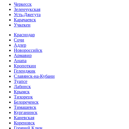
Черкесск
Зеленчукская
Усть-Джегута
Карачаевск
Учкекен
Краснодар
Сочи
Адлер
Новороссийск
Армавир
Анапа
Кропоткин
Геленджик
Славянск-на-Кубани
Туапсе
Лабинск
Крымск
Тихорецк
Белореченск
Тимашевск
Курганинск
Каневская
Кореновск
Горячий Ключ