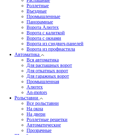
Распашные
Роллетные
Въездные
Промышленные
Панорамные
Ворота Алютех
Ворота с калиткой
Ворота c окнами
Ворота из сэндвич-панелей
Ворота из профнастила
Автоматика
Вся автоматика
Для распашных ворот
Для откатных ворот
Для гаражных ворот
Промышленная
Алютех
An-motors
Рольставни
Все рольставни
На окна
На двери
Роллетные решетки
Автоматические
Прозрачные