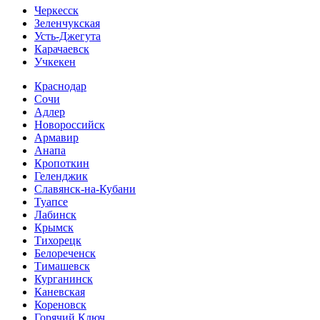
Черкесск
Зеленчукская
Усть-Джегута
Карачаевск
Учкекен
Краснодар
Сочи
Адлер
Новороссийск
Армавир
Анапа
Кропоткин
Геленджик
Славянск-на-Кубани
Туапсе
Лабинск
Крымск
Тихорецк
Белореченск
Тимашевск
Курганинск
Каневская
Кореновск
Горячий Ключ