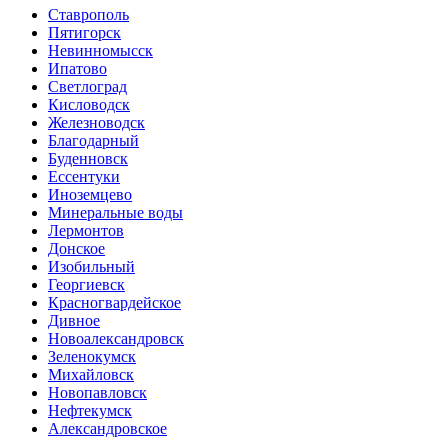
Ставрополь
Пятигорск
Невинномысск
Ипатово
Светлоград
Кисловодск
Железноводск
Благодарный
Буденновск
Ессентуки
Иноземцево
Минеральные воды
Лермонтов
Донское
Изобильный
Георгиевск
Красногвардейское
Дивное
Новоалександровск
Зеленокумск
Михайловск
Новопавловск
Нефтекумск
Александровское