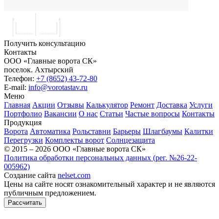
Получить консультацию
Контакты
ООО «Главные ворота СК»
поселок.
Ахтырский
Телефон:
+7 (8652) 43-72-80
E-mail:
info@vorotastav.ru
Меню
Главная
Акции
Отзывы
Калькулятор
Ремонт
Доставка
Услуги
Портфолио
Вакансии
О нас
Статьи
Частые вопросы
Контакты
Продукция
Ворота
Автоматика
Рольставни
Барьеры
Шлагбаумы
Калитки
Перегрузки
Комплекты ворот
Солнцезащита
© 2015 – 2026 ООО «Главные ворота СК»
Политика обработки персональных данных (рег. №26-22-
005962)
Создание сайта
nelset.com
Цены на сайте носят ознакомительный характер и не являются
публичным предложением.
Рассчитать