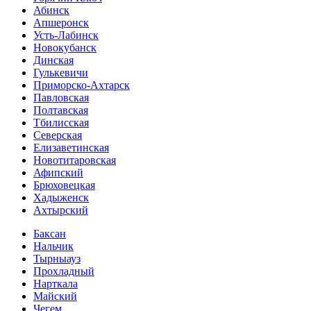
Абинск
Апшеронск
Усть-Лабинск
Новокубанск
Динская
Гулькевичи
Приморско-Ахтарск
Павловская
Полтавская
Тбилисская
Северская
Елизаветинская
Новотитаровская
Афипский
Брюховецкая
Хадыженск
Ахтырский
Баксан
Нальчик
Тырныауз
Прохладный
Нарткала
Майский
Чегем