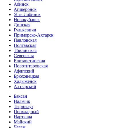
Абинск
Апшеронск
Усть-Лабинск
Новокубанск
Динская
Гулькевичи
Приморско-Ахтарск
Павловская
Полтавская
Тбилисская
Северская
Елизаветинская
Новотитаровская
Афипский
Брюховецкая
Хадыженск
Ахтырский
Баксан
Нальчик
Тырныауз
Прохладный
Нарткала
Майский
Чегем