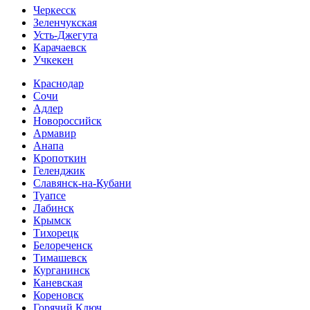
Черкесск
Зеленчукская
Усть-Джегута
Карачаевск
Учкекен
Краснодар
Сочи
Адлер
Новороссийск
Армавир
Анапа
Кропоткин
Геленджик
Славянск-на-Кубани
Туапсе
Лабинск
Крымск
Тихорецк
Белореченск
Тимашевск
Курганинск
Каневская
Кореновск
Горячий Ключ