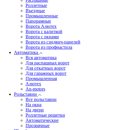
Распашные
Роллетные
Въездные
Промышленные
Панорамные
Ворота Алютех
Ворота с калиткой
Ворота c окнами
Ворота из сэндвич-панелей
Ворота из профнастила
Автоматика
Вся автоматика
Для распашных ворот
Для откатных ворот
Для гаражных ворот
Промышленная
Алютех
An-motors
Рольставни
Все рольставни
На окна
На двери
Роллетные решетки
Автоматические
Прозрачные