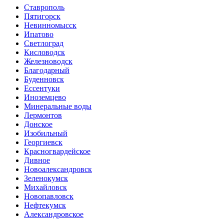
Ставрополь
Пятигорск
Невинномысск
Ипатово
Светлоград
Кисловодск
Железноводск
Благодарный
Буденновск
Ессентуки
Иноземцево
Минеральные воды
Лермонтов
Донское
Изобильный
Георгиевск
Красногвардейское
Дивное
Новоалександровск
Зеленокумск
Михайловск
Новопавловск
Нефтекумск
Александровское