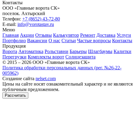
Контакты
ООО «Главные ворота СК»
поселок.
Ахтырский
Телефон:
+7 (8652) 43-72-80
E-mail:
info@vorotastav.ru
Меню
Главная
Акции
Отзывы
Калькулятор
Ремонт
Доставка
Услуги
Портфолио
Вакансии
О нас
Статьи
Частые вопросы
Контакты
Продукция
Ворота
Автоматика
Рольставни
Барьеры
Шлагбаумы
Калитки
Перегрузки
Комплекты ворот
Солнцезащита
© 2015 – 2026 ООО «Главные ворота СК»
Политика обработки персональных данных (рег. №26-22-
005962)
Создание сайта
nelset.com
Цены на сайте носят ознакомительный характер и не являются
публичным предложением.
Рассчитать