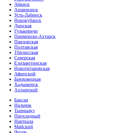
Абинск
Апшеронск
Усть-Лабинск
Новокубанск
Динская
Гулькевичи
Приморско-Ахтарск
Павловская
Полтавская
Тбилисская
Северская
Елизаветинская
Новотитаровская
Афипский
Брюховецкая
Хадыженск
Ахтырский
Баксан
Нальчик
Тырныауз
Прохладный
Нарткала
Майский
Чегем