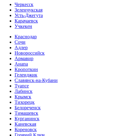
Черкесск
Зеленчукская
Усть-Джегута
Карачаевск
Учкекен
Краснодар
Сочи
Адлер
Новороссийск
Армавир
Анапа
Кропоткин
Геленджик
Славянск-на-Кубани
Туапсе
Лабинск
Крымск
Тихорецк
Белореченск
Тимашевск
Курганинск
Каневская
Кореновск
Горячий Ключ