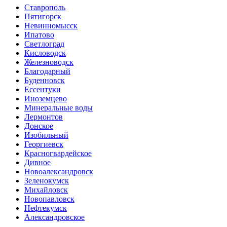
Ставрополь
Пятигорск
Невинномысск
Ипатово
Светлоград
Кисловодск
Железноводск
Благодарный
Буденновск
Ессентуки
Иноземцево
Минеральные воды
Лермонтов
Донское
Изобильный
Георгиевск
Красногвардейское
Дивное
Новоалександровск
Зеленокумск
Михайловск
Новопавловск
Нефтекумск
Александровское