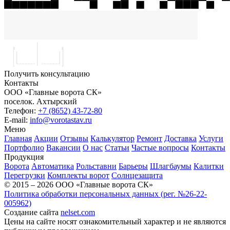
Получить консультацию
Контакты
ООО «Главные ворота СК»
поселок.
Ахтырский
Телефон:
+7 (8652) 43-72-80
E-mail:
info@vorotastav.ru
Меню
Главная
Акции
Отзывы
Калькулятор
Ремонт
Доставка
Услуги
Портфолио
Вакансии
О нас
Статьи
Частые вопросы
Контакты
Продукция
Ворота
Автоматика
Рольставни
Барьеры
Шлагбаумы
Калитки
Перегрузки
Комплекты ворот
Солнцезащита
© 2015 – 2026 ООО «Главные ворота СК»
Политика обработки персональных данных (рег. №26-22-
005962)
Создание сайта
nelset.com
Цены на сайте носят ознакомительный характер и не являются