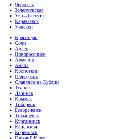
Черкесск
Зеленчукская
Усть-Джегута
Карачаевск
Учкекен
Краснодар
Сочи
Адлер
Новороссийск
Армавир
Анапа
Кропоткин
Геленджик
Славянск-на-Кубани
Туапсе
Лабинск
Крымск
Тихорецк
Белореченск
Тимашевск
Курганинск
Каневская
Кореновск
Горячий Ключ