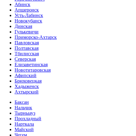
Абинск
Апшеронск
Усть-Лабинск
Новокубанск
Динская
Гулькевичи
Приморско-Ахтарск
Павловская
Полтавская
Тбилисская
Северская
Елизаветинская
Новотитаровская
Афипский
Брюховецкая
Хадыженск
Ахтырский
Баксан
Нальчик
Тырныауз
Прохладный
Нарткала
Майский
Чегем