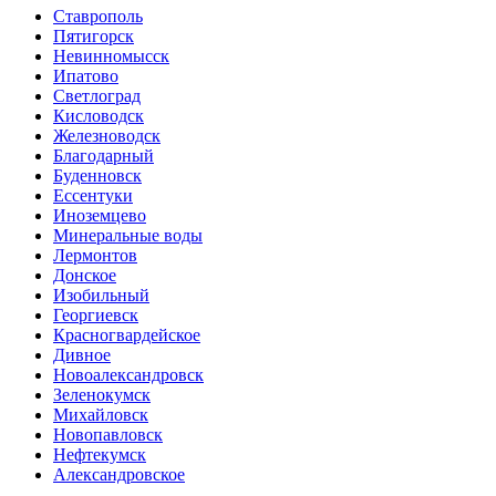
Ставрополь
Пятигорск
Невинномысск
Ипатово
Светлоград
Кисловодск
Железноводск
Благодарный
Буденновск
Ессентуки
Иноземцево
Минеральные воды
Лермонтов
Донское
Изобильный
Георгиевск
Красногвардейское
Дивное
Новоалександровск
Зеленокумск
Михайловск
Новопавловск
Нефтекумск
Александровское