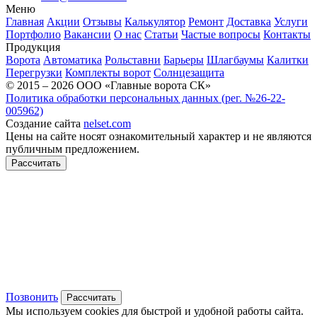
Меню
Главная
Акции
Отзывы
Калькулятор
Ремонт
Доставка
Услуги
Портфолио
Вакансии
О нас
Статьи
Частые вопросы
Контакты
Продукция
Ворота
Автоматика
Рольставни
Барьеры
Шлагбаумы
Калитки
Перегрузки
Комплекты ворот
Солнцезащита
© 2015 – 2026 ООО «Главные ворота СК»
Политика обработки персональных данных (рег. №26-22-
005962)
Создание сайта
nelset.com
Цены на сайте носят ознакомительный характер и не являются
публичным предложением.
Рассчитать
Позвонить
Рассчитать
Мы используем cookies для быстрой и удобной работы сайта.