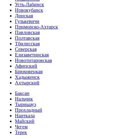
Усть-Лабинск
Новокубанск
Динская
Гулькевичи
Приморско-Ахтарск
Павловская
Полтавская
Тбилисская
Северская
Елизаветинская
Новотитаровская
Афипский
Брюховецкая
Хадыженск
Ахтырский
Баксан
Нальчик
Тырныауз
Прохладный
Нарткала
Майский
Чегем
Терек