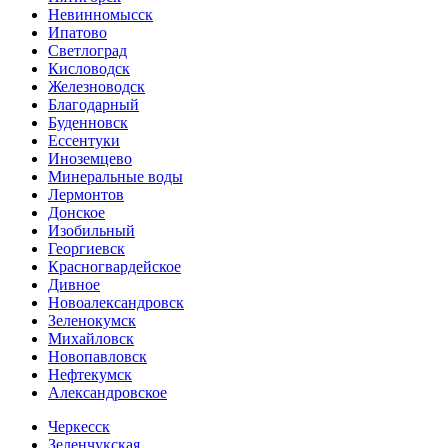
Невинномысск
Ипатово
Светлоград
Кисловодск
Железноводск
Благодарный
Буденновск
Ессентуки
Иноземцево
Минеральные воды
Лермонтов
Донское
Изобильный
Георгиевск
Красногвардейское
Дивное
Новоалександровск
Зеленокумск
Михайловск
Новопавловск
Нефтекумск
Александровское
Черкесск
Зеленчукская