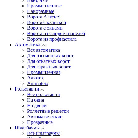
Въездные
Промышленные
Панорамные
Ворота Алютех
Ворота с калиткой
Ворота c окнами
Ворота из сэндвич-панелей
Ворота из профнастила
Автоматика
Вся автоматика
Для распашных ворот
Для откатных ворот
Для гаражных ворот
Промышленная
Алютех
An-motors
Рольставни
Все рольставни
На окна
На двери
Роллетные решетки
Автоматические
Прозрачные
Шлагбаумы
Все шлагбаумы