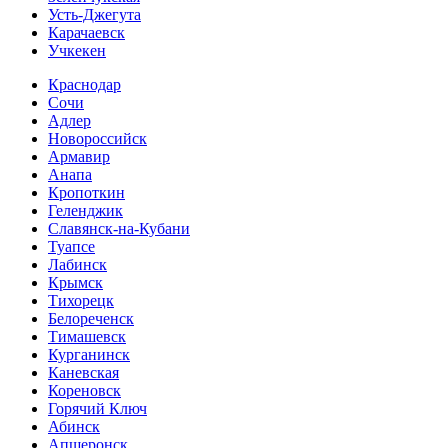
Усть-Джегута
Карачаевск
Учкекен
Краснодар
Сочи
Адлер
Новороссийск
Армавир
Анапа
Кропоткин
Геленджик
Славянск-на-Кубани
Туапсе
Лабинск
Крымск
Тихорецк
Белореченск
Тимашевск
Курганинск
Каневская
Кореновск
Горячий Ключ
Абинск
Апшеронск