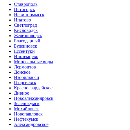
Ставрополь
Пятигорск
Невинномысск
Ипатово
Светлоград
Кисловодск
Железноводск
Благодарный
Буденновск
Ессентуки
Иноземцево
Минеральные воды
Лермонтов
Донское
Изобильный
Георгиевск
Красногвардейское
Дивное
Новоалександровск
Зеленокумск
Михайловск
Новопавловск
Нефтекумск
Александровское