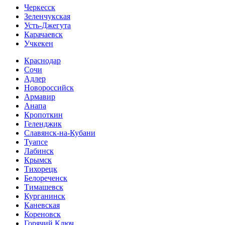
Черкесск
Зеленчукская
Усть-Джегута
Карачаевск
Учкекен
Краснодар
Сочи
Адлер
Новороссийск
Армавир
Анапа
Кропоткин
Геленджик
Славянск-на-Кубани
Туапсе
Лабинск
Крымск
Тихорецк
Белореченск
Тимашевск
Курганинск
Каневская
Кореновск
Горячий Ключ