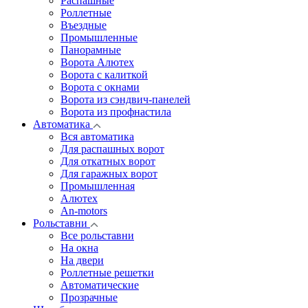
Распашные
Роллетные
Въездные
Промышленные
Панорамные
Ворота Алютех
Ворота с калиткой
Ворота c окнами
Ворота из сэндвич-панелей
Ворота из профнастила
Автоматика
Вся автоматика
Для распашных ворот
Для откатных ворот
Для гаражных ворот
Промышленная
Алютех
An-motors
Рольставни
Все рольставни
На окна
На двери
Роллетные решетки
Автоматические
Прозрачные