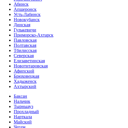
Абинск
Апшеронск
Усть-Лабинск
Новокубанск
Динская
Гулькевичи
Приморско-Ахтарск
Павловская
Полтавская
Тбилисская
Северская
Елизаветинская
Новотитаровская
Афипский
Брюховецкая
Хадыженск
Ахтырский
Баксан
Нальчик
Тырныауз
Прохладный
Нарткала
Майский
Чегем