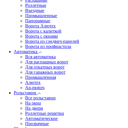
Распашные
Роллетные
Въездные
Промышленные
Панорамные
Ворота Алютех
Ворота с калиткой
Ворота c окнами
Ворота из сэндвич-панелей
Ворота из профнастила
Автоматика
Вся автоматика
Для распашных ворот
Для откатных ворот
Для гаражных ворот
Промышленная
Алютех
An-motors
Рольставни
Все рольставни
На окна
На двери
Роллетные решетки
Автоматические
Прозрачные