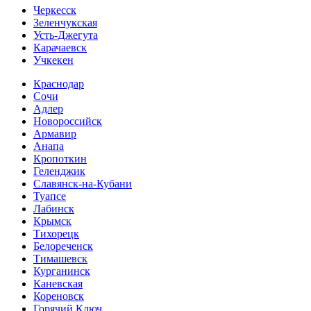
Черкесск
Зеленчукская
Усть-Джегута
Карачаевск
Учкекен
Краснодар
Сочи
Адлер
Новороссийск
Армавир
Анапа
Кропоткин
Геленджик
Славянск-на-Кубани
Туапсе
Лабинск
Крымск
Тихорецк
Белореченск
Тимашевск
Курганинск
Каневская
Кореновск
Горячий Ключ