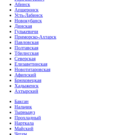
Абинск
Апшеронск
Усть-Лабинск
Новокубанск
Динская
Гулькевичи
Приморско-Ахтарск
Павловская
Полтавская
Тбилисская
Северская
Елизаветинская
Новотитаровская
Афипский
Брюховецкая
Хадыженск
Ахтырский
Баксан
Нальчик
Тырныауз
Прохладный
Нарткала
Майский
Чегем