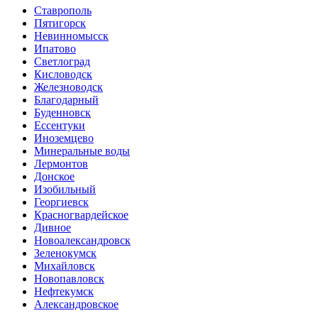
Ставрополь
Пятигорск
Невинномысск
Ипатово
Светлоград
Кисловодск
Железноводск
Благодарный
Буденновск
Ессентуки
Иноземцево
Минеральные воды
Лермонтов
Донское
Изобильный
Георгиевск
Красногвардейское
Дивное
Новоалександровск
Зеленокумск
Михайловск
Новопавловск
Нефтекумск
Александровское