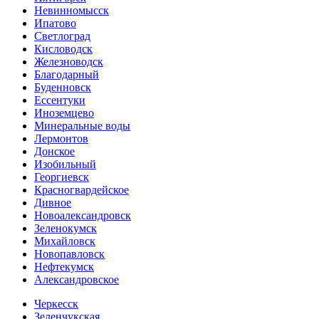
Невинномысск
Ипатово
Светлоград
Кисловодск
Железноводск
Благодарный
Буденновск
Ессентуки
Иноземцево
Минеральные воды
Лермонтов
Донское
Изобильный
Георгиевск
Красногвардейское
Дивное
Новоалександровск
Зеленокумск
Михайловск
Новопавловск
Нефтекумск
Александровское
Черкесск
Зеленчукская