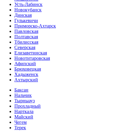
Усть-Лабинск
Новокубанск
Динская
Гулькевичи
Приморско-Ахтарск
Павловская
Полтавская
Тбилисская
Северская
Елизаветинская
Новотитаровская
Афипский
Брюховецкая
Хадыженск
Ахтырский
Баксан
Нальчик
Тырныауз
Прохладный
Нарткала
Майский
Чегем
Терек