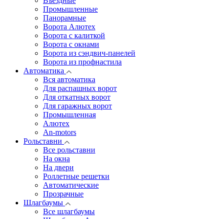
Въездные
Промышленные
Панорамные
Ворота Алютех
Ворота с калиткой
Ворота c окнами
Ворота из сэндвич-панелей
Ворота из профнастила
Автоматика
Вся автоматика
Для распашных ворот
Для откатных ворот
Для гаражных ворот
Промышленная
Алютех
An-motors
Рольставни
Все рольставни
На окна
На двери
Роллетные решетки
Автоматические
Прозрачные
Шлагбаумы
Все шлагбаумы