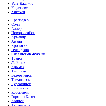
Усть-Джегута
Карачаевск
Учкекен
Краснодар
Сочи
Адлер
Новороссийск
Армавир
Анапа
Кропоткин
Геленджик
Славянск-на-Кубани
Туапсе
Лабинск
Крымск
Тихорецк
Белореченск
Тимашевск
Курганинск
Каневская
Кореновск
Горячий Ключ
Абинск
Апшеронск