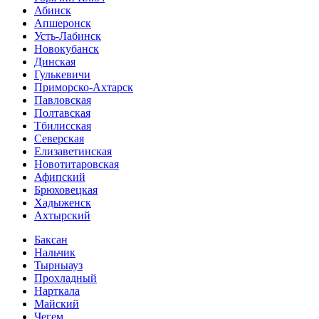
Абинск
Апшеронск
Усть-Лабинск
Новокубанск
Динская
Гулькевичи
Приморско-Ахтарск
Павловская
Полтавская
Тбилисская
Северская
Елизаветинская
Новотитаровская
Афипский
Брюховецкая
Хадыженск
Ахтырский
Баксан
Нальчик
Тырныауз
Прохладный
Нарткала
Майский
Чегем