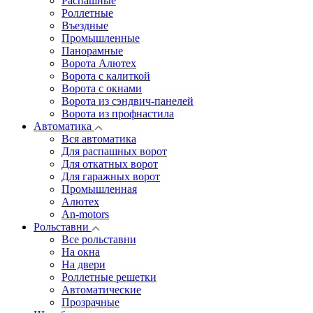
Распашные
Роллетные
Въездные
Промышленные
Панорамные
Ворота Алютех
Ворота с калиткой
Ворота c окнами
Ворота из сэндвич-панелей
Ворота из профнастила
Автоматика
Вся автоматика
Для распашных ворот
Для откатных ворот
Для гаражных ворот
Промышленная
Алютех
An-motors
Рольставни
Все рольставни
На окна
На двери
Роллетные решетки
Автоматические
Прозрачные