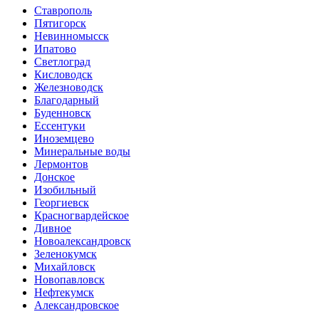
Ставрополь
Пятигорск
Невинномысск
Ипатово
Светлоград
Кисловодск
Железноводск
Благодарный
Буденновск
Ессентуки
Иноземцево
Минеральные воды
Лермонтов
Донское
Изобильный
Георгиевск
Красногвардейское
Дивное
Новоалександровск
Зеленокумск
Михайловск
Новопавловск
Нефтекумск
Александровское