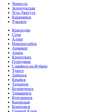
Черкесск
Зеленчукская
Усть-Джегута
Карачаевск
Учкекен
Краснодар
Сочи
Адлер
Новороссийск
Армавир
Анапа
Кропоткин
Геленджик
Славянск-на-Кубани
Туапсе
Лабинск
Крымск
Тихорецк
Белореченск
Тимашевск
Курганинск
Каневская
Кореновск
Горячий Ключ