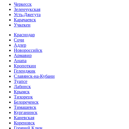
Черкесск
Зеленчукская
Усть-Джегута
Карачаевск
Учкекен
Краснодар
Сочи
Адлер
Новороссийск
Армавир
Анапа
Кропоткин
Геленджик
Славянск-на-Кубани
Туапсе
Лабинск
Крымск
Тихорецк
Белореченск
Тимашевск
Курганинск
Каневская
Кореновск
Горячий Ключ