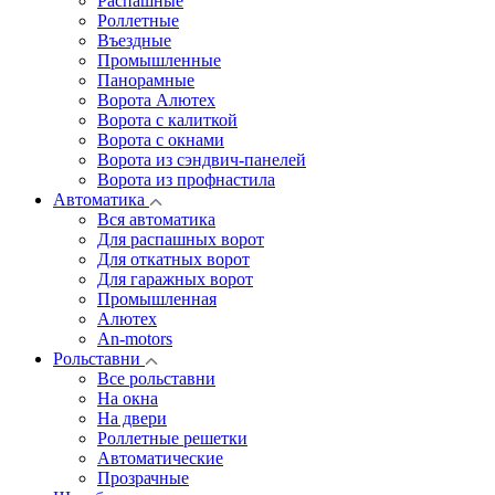
Распашные
Роллетные
Въездные
Промышленные
Панорамные
Ворота Алютех
Ворота с калиткой
Ворота c окнами
Ворота из сэндвич-панелей
Ворота из профнастила
Автоматика
Вся автоматика
Для распашных ворот
Для откатных ворот
Для гаражных ворот
Промышленная
Алютех
An-motors
Рольставни
Все рольставни
На окна
На двери
Роллетные решетки
Автоматические
Прозрачные