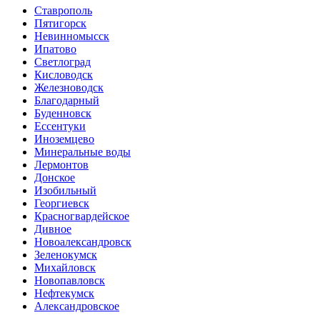
Ставрополь
Пятигорск
Невинномысск
Ипатово
Светлоград
Кисловодск
Железноводск
Благодарный
Буденновск
Ессентуки
Иноземцево
Минеральные воды
Лермонтов
Донское
Изобильный
Георгиевск
Красногвардейское
Дивное
Новоалександровск
Зеленокумск
Михайловск
Новопавловск
Нефтекумск
Александровское