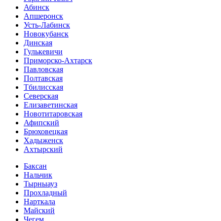
Абинск
Апшеронск
Усть-Лабинск
Новокубанск
Динская
Гулькевичи
Приморско-Ахтарск
Павловская
Полтавская
Тбилисская
Северская
Елизаветинская
Новотитаровская
Афипский
Брюховецкая
Хадыженск
Ахтырский
Баксан
Нальчик
Тырныауз
Прохладный
Нарткала
Майский
Чегем