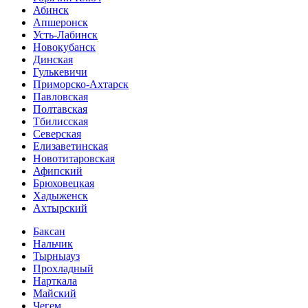
Абинск
Апшеронск
Усть-Лабинск
Новокубанск
Динская
Гулькевичи
Приморско-Ахтарск
Павловская
Полтавская
Тбилисская
Северская
Елизаветинская
Новотитаровская
Афипский
Брюховецкая
Хадыженск
Ахтырский
Баксан
Нальчик
Тырныауз
Прохладный
Нарткала
Майский
Чегем