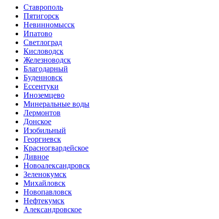
Ставрополь
Пятигорск
Невинномысск
Ипатово
Светлоград
Кисловодск
Железноводск
Благодарный
Буденновск
Ессентуки
Иноземцево
Минеральные воды
Лермонтов
Донское
Изобильный
Георгиевск
Красногвардейское
Дивное
Новоалександровск
Зеленокумск
Михайловск
Новопавловск
Нефтекумск
Александровское