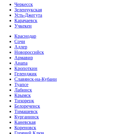
Черкесск
Зеленчукская
Усть-Джегута
Карачаевск
Учкекен
Краснодар
Сочи
Адлер
Новороссийск
Армавир
Анапа
Кропоткин
Геленджик
Славянск-на-Кубани
Туапсе
Лабинск
Крымск
Тихорецк
Белореченск
Тимашевск
Курганинск
Каневская
Кореновск
Горячий Ключ