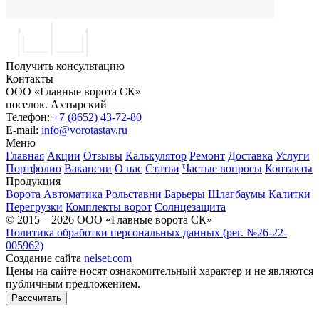
Получить консультацию
Контакты
ООО «Главные ворота СК»
поселок.
Ахтырский
Телефон:
+7 (8652) 43-72-80
E-mail:
info@vorotastav.ru
Меню
Главная
Акции
Отзывы
Калькулятор
Ремонт
Доставка
Услуги
Портфолио
Вакансии
О нас
Статьи
Частые вопросы
Контакты
Продукция
Ворота
Автоматика
Рольставни
Барьеры
Шлагбаумы
Калитки
Перегрузки
Комплекты ворот
Солнцезащита
© 2015 – 2026 ООО «Главные ворота СК»
Политика обработки персональных данных (рег. №26-22-
005962)
Создание сайта
nelset.com
Цены на сайте носят ознакомительный характер и не являются
публичным предложением.
Рассчитать