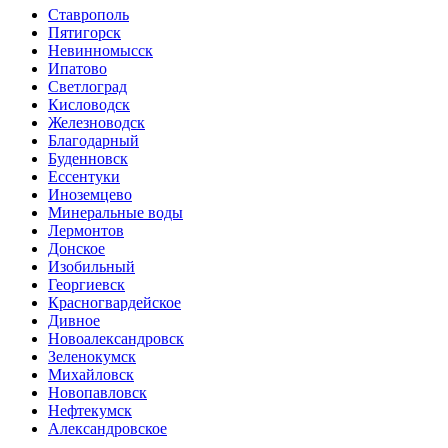
Ставрополь
Пятигорск
Невинномысск
Ипатово
Светлоград
Кисловодск
Железноводск
Благодарный
Буденновск
Ессентуки
Иноземцево
Минеральные воды
Лермонтов
Донское
Изобильный
Георгиевск
Красногвардейское
Дивное
Новоалександровск
Зеленокумск
Михайловск
Новопавловск
Нефтекумск
Александровское