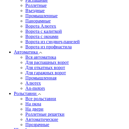
Распашные
Роллетные
Въездные
Промышленные
Панорамные
Ворота Алютех
Ворота с калиткой
Ворота c окнами
Ворота из сэндвич-панелей
Ворота из профнастила
Автоматика
Вся автоматика
Для распашных ворот
Для откатных ворот
Для гаражных ворот
Промышленная
Алютех
An-motors
Рольставни
Все рольставни
На окна
На двери
Роллетные решетки
Автоматические
Прозрачные