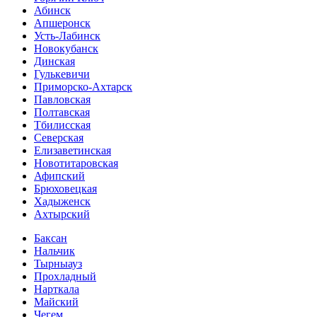
Абинск
Апшеронск
Усть-Лабинск
Новокубанск
Динская
Гулькевичи
Приморско-Ахтарск
Павловская
Полтавская
Тбилисская
Северская
Елизаветинская
Новотитаровская
Афипский
Брюховецкая
Хадыженск
Ахтырский
Баксан
Нальчик
Тырныауз
Прохладный
Нарткала
Майский
Чегем