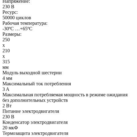
Напряжение:
230 В
Ресурс:
50000 циклов
Рабочая температура:
-30ºС …+65ºС
Размеры:
250
x
210
x
315
мм
Модуль выходной шестерни
4 мм
Максимальный ток потребления
3 A
Максимальная потребляемая мощность в режиме ожидания
без дополнительных устройств
2 Вт
Питание электродвигателя
230 В
Конденсатор электродвигателя
20 мкФ
Термозащита электродвигателя