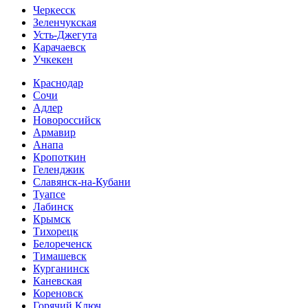
Черкесск
Зеленчукская
Усть-Джегута
Карачаевск
Учкекен
Краснодар
Сочи
Адлер
Новороссийск
Армавир
Анапа
Кропоткин
Геленджик
Славянск-на-Кубани
Туапсе
Лабинск
Крымск
Тихорецк
Белореченск
Тимашевск
Курганинск
Каневская
Кореновск
Горячий Ключ