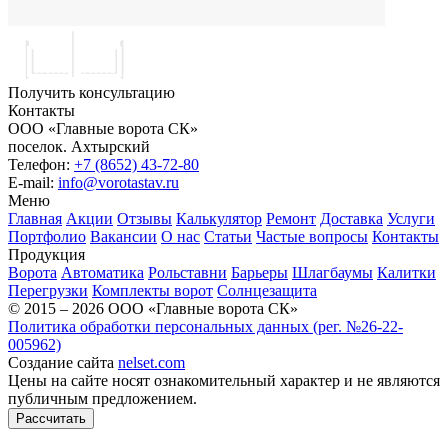
Получить консультацию
Контакты
ООО «Главные ворота СК»
поселок.
Ахтырский
Телефон:
+7 (8652) 43-72-80
E-mail:
info@vorotastav.ru
Меню
Главная
Акции
Отзывы
Калькулятор
Ремонт
Доставка
Услуги
Портфолио
Вакансии
О нас
Статьи
Частые вопросы
Контакты
Продукция
Ворота
Автоматика
Рольставни
Барьеры
Шлагбаумы
Калитки
Перегрузки
Комплекты ворот
Солнцезащита
© 2015 – 2026 ООО «Главные ворота СК»
Политика обработки персональных данных (рег. №26-22-
005962)
Создание сайта
nelset.com
Цены на сайте носят ознакомительный характер и не являются
публичным предложением.
Рассчитать