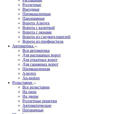
Распашные
Роллетные
Въездные
Промышленные
Панорамные
Ворота Алютех
Ворота с калиткой
Ворота c окнами
Ворота из сэндвич-панелей
Ворота из профнастила
Автоматика
Вся автоматика
Для распашных ворот
Для откатных ворот
Для гаражных ворот
Промышленная
Алютех
An-motors
Рольставни
Все рольставни
На окна
На двери
Роллетные решетки
Автоматические
Прозрачные