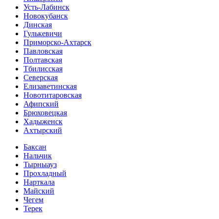
Усть-Лабинск
Новокубанск
Динская
Гулькевичи
Приморско-Ахтарск
Павловская
Полтавская
Тбилисская
Северская
Елизаветинская
Новотитаровская
Афипский
Брюховецкая
Хадыженск
Ахтырский
Баксан
Нальчик
Тырныауз
Прохладный
Нарткала
Майский
Чегем
Терек