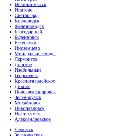
Невинномысск
Ипатово
Светлоград
Кисловодск
Железноводск
Благодарный
Буденновск
Ессентуки
Иноземцево
Минеральные воды
Лермонтов
Донское
Изобильный
Георгиевск
Красногвардейское
Дивное
Новоалександровск
Зеленокумск
Михайловск
Новопавловск
Нефтекумск
Александровское
Черкесск
Зеленчукская