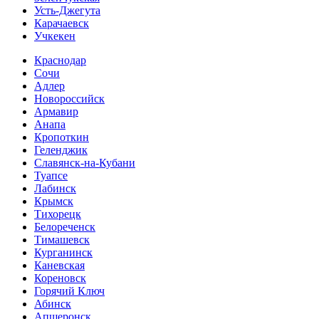
Усть-Джегута
Карачаевск
Учкекен
Краснодар
Сочи
Адлер
Новороссийск
Армавир
Анапа
Кропоткин
Геленджик
Славянск-на-Кубани
Туапсе
Лабинск
Крымск
Тихорецк
Белореченск
Тимашевск
Курганинск
Каневская
Кореновск
Горячий Ключ
Абинск
Апшеронск