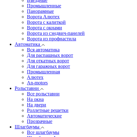
Въездные
Промышленные
Панорамные
Ворота Алютех
Ворота с калиткой
Ворота c окнами
Ворота из сэндвич-панелей
Ворота из профнастила
Автоматика
Вся автоматика
Для распашных ворот
Для откатных ворот
Для гаражных ворот
Промышленная
Алютех
An-motors
Рольставни
Все рольставни
На окна
На двери
Роллетные решетки
Автоматические
Прозрачные
Шлагбаумы
Все шлагбаумы