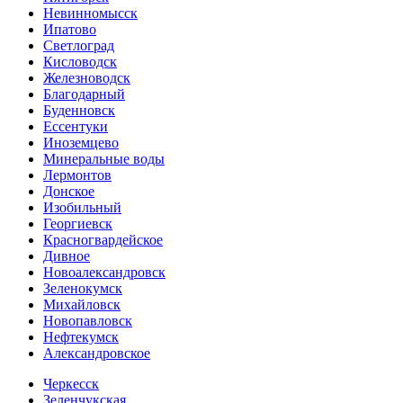
Невинномысск
Ипатово
Светлоград
Кисловодск
Железноводск
Благодарный
Буденновск
Ессентуки
Иноземцево
Минеральные воды
Лермонтов
Донское
Изобильный
Георгиевск
Красногвардейское
Дивное
Новоалександровск
Зеленокумск
Михайловск
Новопавловск
Нефтекумск
Александровское
Черкесск
Зеленчукская