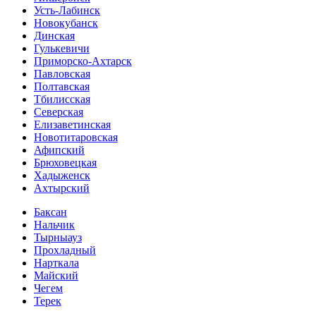
Усть-Лабинск
Новокубанск
Динская
Гулькевичи
Приморско-Ахтарск
Павловская
Полтавская
Тбилисская
Северская
Елизаветинская
Новотитаровская
Афипский
Брюховецкая
Хадыженск
Ахтырский
Баксан
Нальчик
Тырныауз
Прохладный
Нарткала
Майский
Чегем
Терек