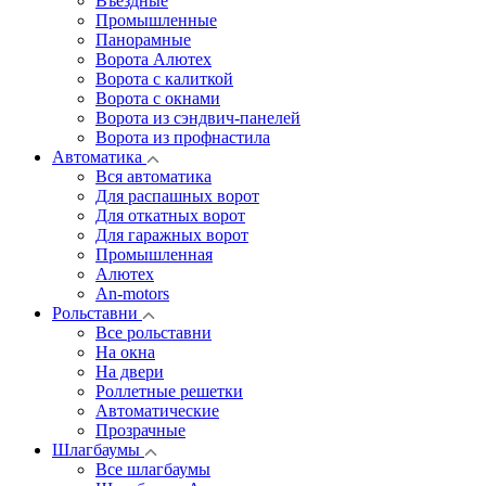
Въездные
Промышленные
Панорамные
Ворота Алютех
Ворота с калиткой
Ворота c окнами
Ворота из сэндвич-панелей
Ворота из профнастила
Автоматика
Вся автоматика
Для распашных ворот
Для откатных ворот
Для гаражных ворот
Промышленная
Алютех
An-motors
Рольставни
Все рольставни
На окна
На двери
Роллетные решетки
Автоматические
Прозрачные
Шлагбаумы
Все шлагбаумы