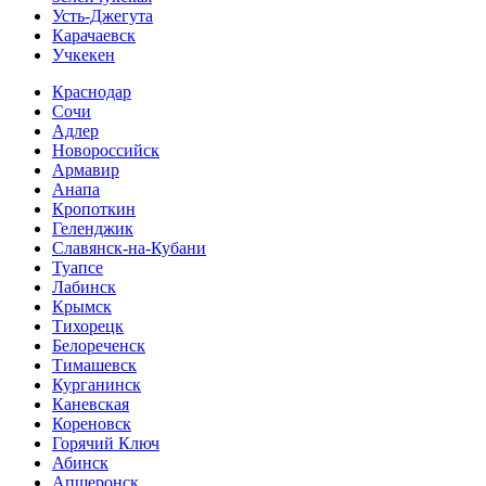
Усть-Джегута
Карачаевск
Учкекен
Краснодар
Сочи
Адлер
Новороссийск
Армавир
Анапа
Кропоткин
Геленджик
Славянск-на-Кубани
Туапсе
Лабинск
Крымск
Тихорецк
Белореченск
Тимашевск
Курганинск
Каневская
Кореновск
Горячий Ключ
Абинск
Апшеронск