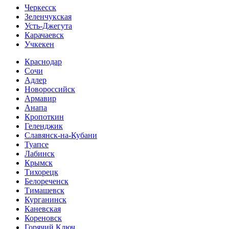
Черкесск
Зеленчукская
Усть-Джегута
Карачаевск
Учкекен
Краснодар
Сочи
Адлер
Новороссийск
Армавир
Анапа
Кропоткин
Геленджик
Славянск-на-Кубани
Туапсе
Лабинск
Крымск
Тихорецк
Белореченск
Тимашевск
Курганинск
Каневская
Кореновск
Горячий Ключ