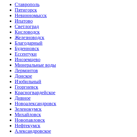
Ставрополь
Пятигорск
Невинномысск
Ипатово
Светлоград
Кисловодск
Железноводск
Благодарный
Буденновск
Ессентуки
Иноземцево
Минеральные воды
Лермонтов
Донское
Изобильный
Георгиевск
Красногвардейское
Дивное
Новоалександровск
Зеленокумск
Михайловск
Новопавловск
Нефтекумск
Александровское