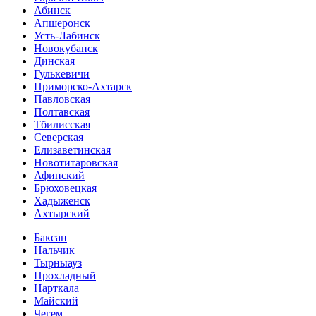
Абинск
Апшеронск
Усть-Лабинск
Новокубанск
Динская
Гулькевичи
Приморско-Ахтарск
Павловская
Полтавская
Тбилисская
Северская
Елизаветинская
Новотитаровская
Афипский
Брюховецкая
Хадыженск
Ахтырский
Баксан
Нальчик
Тырныауз
Прохладный
Нарткала
Майский
Чегем