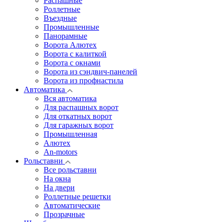
Распашные
Роллетные
Въездные
Промышленные
Панорамные
Ворота Алютех
Ворота с калиткой
Ворота c окнами
Ворота из сэндвич-панелей
Ворота из профнастила
Автоматика
Вся автоматика
Для распашных ворот
Для откатных ворот
Для гаражных ворот
Промышленная
Алютех
An-motors
Рольставни
Все рольставни
На окна
На двери
Роллетные решетки
Автоматические
Прозрачные