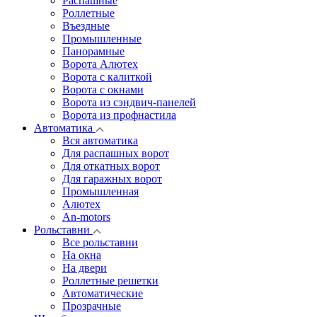
Распашные
Роллетные
Въездные
Промышленные
Панорамные
Ворота Алютех
Ворота с калиткой
Ворота c окнами
Ворота из сэндвич-панелей
Ворота из профнастила
Автоматика
Вся автоматика
Для распашных ворот
Для откатных ворот
Для гаражных ворот
Промышленная
Алютех
An-motors
Рольставни
Все рольставни
На окна
На двери
Роллетные решетки
Автоматические
Прозрачные