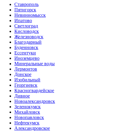
Ставрополь
Пятигорск
Невинномысск
Ипатово
Светлоград
Кисловодск
Железноводск
Благодарный
Буденновск
Ессентуки
Иноземцево
Минеральные воды
Лермонтов
Донское
Изобильный
Георгиевск
Красногвардейское
Дивное
Новоалександровск
Зеленокумск
Михайловск
Новопавловск
Нефтекумск
Александровское