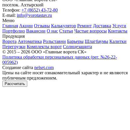
поселок.
Ахтырский
Телефон:
+7 (8652) 43-72-80
E-mail:
info@vorotastav.ru
Меню
Главная
Акции
Отзывы
Калькулятор
Ремонт
Доставка
Услуги
Портфолио
Вакансии
О нас
Статьи
Частые вопросы
Контакты
Продукция
Ворота
Автоматика
Рольставни
Барьеры
Шлагбаумы
Калитки
Перегрузки
Комплекты ворот
Солнцезащита
© 2015 – 2026 ООО «Главные ворота СК»
Политика обработки персональных данных (рег. №26-22-
005962)
Создание сайта
nelset.com
Цены на сайте носят ознакомительный характер и не являются
публичным предложением.
Рассчитать