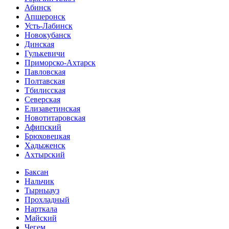
Абинск
Апшеронск
Усть-Лабинск
Новокубанск
Динская
Гулькевичи
Приморско-Ахтарск
Павловская
Полтавская
Тбилисская
Северская
Елизаветинская
Новотитаровская
Афипский
Брюховецкая
Хадыженск
Ахтырский
Баксан
Нальчик
Тырныауз
Прохладный
Нарткала
Майский
Чегем