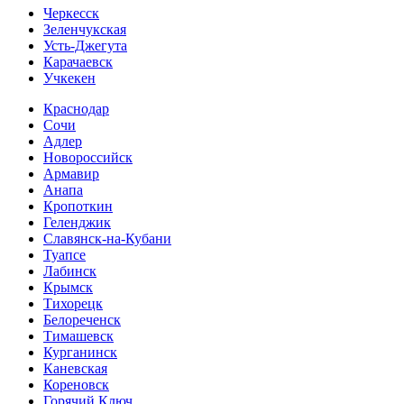
Черкесск
Зеленчукская
Усть-Джегута
Карачаевск
Учкекен
Краснодар
Сочи
Адлер
Новороссийск
Армавир
Анапа
Кропоткин
Геленджик
Славянск-на-Кубани
Туапсе
Лабинск
Крымск
Тихорецк
Белореченск
Тимашевск
Курганинск
Каневская
Кореновск
Горячий Ключ