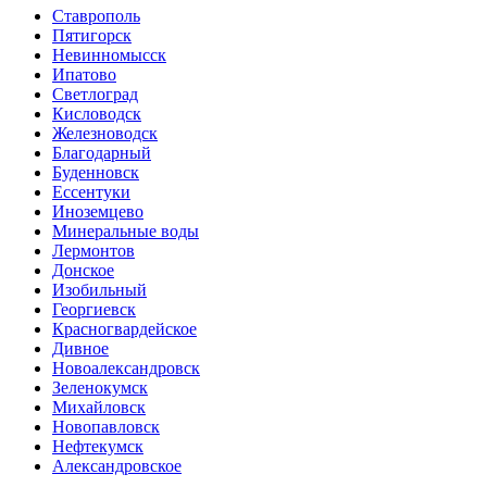
Ставрополь
Пятигорск
Невинномысск
Ипатово
Светлоград
Кисловодск
Железноводск
Благодарный
Буденновск
Ессентуки
Иноземцево
Минеральные воды
Лермонтов
Донское
Изобильный
Георгиевск
Красногвардейское
Дивное
Новоалександровск
Зеленокумск
Михайловск
Новопавловск
Нефтекумск
Александровское