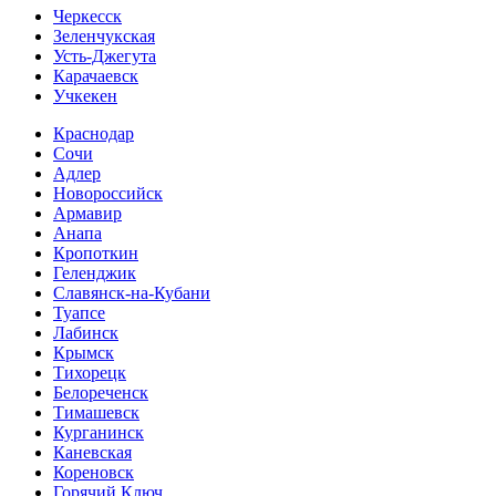
Черкесск
Зеленчукская
Усть-Джегута
Карачаевск
Учкекен
Краснодар
Сочи
Адлер
Новороссийск
Армавир
Анапа
Кропоткин
Геленджик
Славянск-на-Кубани
Туапсе
Лабинск
Крымск
Тихорецк
Белореченск
Тимашевск
Курганинск
Каневская
Кореновск
Горячий Ключ