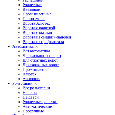
Распашные
Роллетные
Въездные
Промышленные
Панорамные
Ворота Алютех
Ворота с калиткой
Ворота c окнами
Ворота из сэндвич-панелей
Ворота из профнастила
Автоматика
Вся автоматика
Для распашных ворот
Для откатных ворот
Для гаражных ворот
Промышленная
Алютех
An-motors
Рольставни
Все рольставни
На окна
На двери
Роллетные решетки
Автоматические
Прозрачные