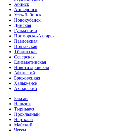
Абинск
Апшеронск
Усть-Лабинск
Новокубанск
Динская
Гулькевичи
Приморско-Ахтарск
Павловская
Полтавская
Тбилисская
Северская
Елизаветинская
Новотитаровская
Афипский
Брюховецкая
Хадыженск
Ахтырский
Баксан
Нальчик
Тырныауз
Прохладный
Нарткала
Майский
Чегем