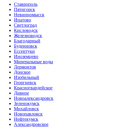
Ставрополь
Пятигорск
Невинномысск
Ипатово
Светлоград
Кисловодск
Железноводск
Благодарный
Буденновск
Ессентуки
Иноземцево
Минеральные воды
Лермонтов
Донское
Изобильный
Георгиевск
Красногвардейское
Дивное
Новоалександровск
Зеленокумск
Михайловск
Новопавловск
Нефтекумск
Александровское