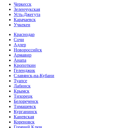
Черкесск
Зеленчукская
Усть-Джегута
Карачаевск
Учкекен
Краснодар
Сочи
Адлер
Новороссийск
Армавир
Анапа
Кропоткин
Геленджик
Славянск-на-Кубани
Туапсе
Лабинск
Крымск
Тихорецк
Белореченск
Тимашевск
Курганинск
Каневская
Кореновск
Горячий Ключ