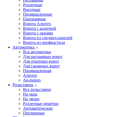
Распашные
Роллетные
Въездные
Промышленные
Панорамные
Ворота Алютех
Ворота с калиткой
Ворота c окнами
Ворота из сэндвич-панелей
Ворота из профнастила
Автоматика
Вся автоматика
Для распашных ворот
Для откатных ворот
Для гаражных ворот
Промышленная
Алютех
An-motors
Рольставни
Все рольставни
На окна
На двери
Роллетные решетки
Автоматические
Прозрачные