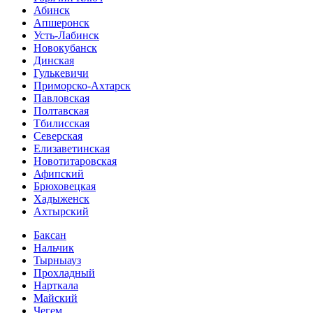
Абинск
Апшеронск
Усть-Лабинск
Новокубанск
Динская
Гулькевичи
Приморско-Ахтарск
Павловская
Полтавская
Тбилисская
Северская
Елизаветинская
Новотитаровская
Афипский
Брюховецкая
Хадыженск
Ахтырский
Баксан
Нальчик
Тырныауз
Прохладный
Нарткала
Майский
Чегем