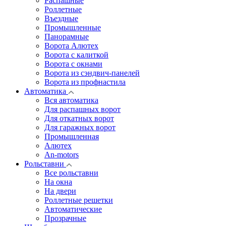
Распашные
Роллетные
Въездные
Промышленные
Панорамные
Ворота Алютех
Ворота с калиткой
Ворота c окнами
Ворота из сэндвич-панелей
Ворота из профнастила
Автоматика
Вся автоматика
Для распашных ворот
Для откатных ворот
Для гаражных ворот
Промышленная
Алютех
An-motors
Рольставни
Все рольставни
На окна
На двери
Роллетные решетки
Автоматические
Прозрачные