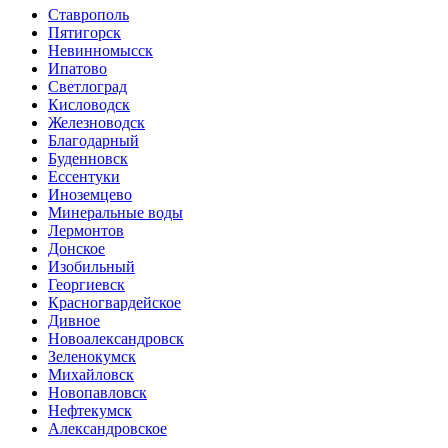
Ставрополь
Пятигорск
Невинномысск
Ипатово
Светлоград
Кисловодск
Железноводск
Благодарный
Буденновск
Ессентуки
Иноземцево
Минеральные воды
Лермонтов
Донское
Изобильный
Георгиевск
Красногвардейское
Дивное
Новоалександровск
Зеленокумск
Михайловск
Новопавловск
Нефтекумск
Александровское