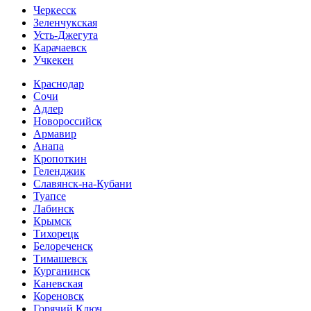
Черкесск
Зеленчукская
Усть-Джегута
Карачаевск
Учкекен
Краснодар
Сочи
Адлер
Новороссийск
Армавир
Анапа
Кропоткин
Геленджик
Славянск-на-Кубани
Туапсе
Лабинск
Крымск
Тихорецк
Белореченск
Тимашевск
Курганинск
Каневская
Кореновск
Горячий Ключ