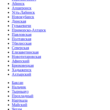
Абинск
Апшеронск
Усть-Лабинск
Новокубанск
Динская
Гулькевичи
Приморско-Ахтарск
Павловская
Полтавская
Тбилисская
Северская
Елизаветинская
Новотитаровская
Афипский
Брюховецкая
Хадыженск
Ахтырский
Баксан
Нальчик
Тырныауз
Прохладный
Нарткала
Майский
Чегем