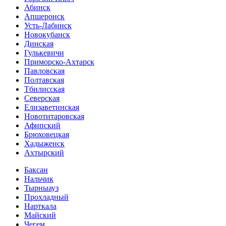
Абинск
Апшеронск
Усть-Лабинск
Новокубанск
Динская
Гулькевичи
Приморско-Ахтарск
Павловская
Полтавская
Тбилисская
Северская
Елизаветинская
Новотитаровская
Афипский
Брюховецкая
Хадыженск
Ахтырский
Баксан
Нальчик
Тырныауз
Прохладный
Нарткала
Майский
Чегем