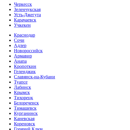
Черкесск
Зеленчукская
Усть-Джегута
Карачаевск
Учкекен
Краснодар
Сочи
Адлер
Новороссийск
Армавир
Анапа
Кропоткин
Геленджик
Славянск-на-Кубани
Туапсе
Лабинск
Крымск
Тихорецк
Белореченск
Тимашевск
Курганинск
Каневская
Кореновск
Горячий Ключ