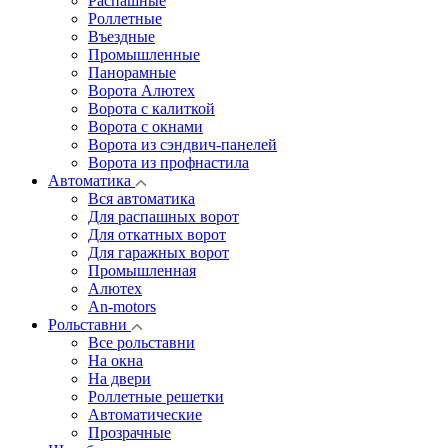
Распашные
Роллетные
Въездные
Промышленные
Панорамные
Ворота Алютех
Ворота с калиткой
Ворота c окнами
Ворота из сэндвич-панелей
Ворота из профнастила
Автоматика
Вся автоматика
Для распашных ворот
Для откатных ворот
Для гаражных ворот
Промышленная
Алютех
An-motors
Рольставни
Все рольставни
На окна
На двери
Роллетные решетки
Автоматические
Прозрачные