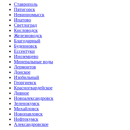
Ставрополь
Пятигорск
Невинномысск
Ипатово
Светлоград
Кисловодск
Железноводск
Благодарный
Буденновск
Ессентуки
Иноземцево
Минеральные воды
Лермонтов
Донское
Изобильный
Георгиевск
Красногвардейское
Дивное
Новоалександровск
Зеленокумск
Михайловск
Новопавловск
Нефтекумск
Александровское