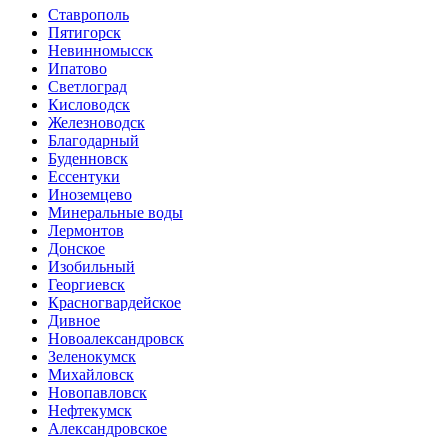
Ставрополь
Пятигорск
Невинномысск
Ипатово
Светлоград
Кисловодск
Железноводск
Благодарный
Буденновск
Ессентуки
Иноземцево
Минеральные воды
Лермонтов
Донское
Изобильный
Георгиевск
Красногвардейское
Дивное
Новоалександровск
Зеленокумск
Михайловск
Новопавловск
Нефтекумск
Александровское