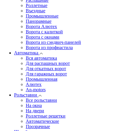
Распашные
Роллетные
Въездные
Промышленные
Панорамные
Ворота Алютех
Ворота с калиткой
Ворота c окнами
Ворота из сэндвич-панелей
Ворота из профнастила
Автоматика
Вся автоматика
Для распашных ворот
Для откатных ворот
Для гаражных ворот
Промышленная
Алютех
An-motors
Рольставни
Все рольставни
На окна
На двери
Роллетные решетки
Автоматические
Прозрачные