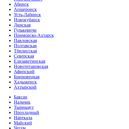
Абинск
Апшеронск
Усть-Лабинск
Новокубанск
Динская
Гулькевичи
Приморско-Ахтарск
Павловская
Полтавская
Тбилисская
Северская
Елизаветинская
Новотитаровская
Афипский
Брюховецкая
Хадыженск
Ахтырский
Баксан
Нальчик
Тырныауз
Прохладный
Нарткала
Майский
Чегем