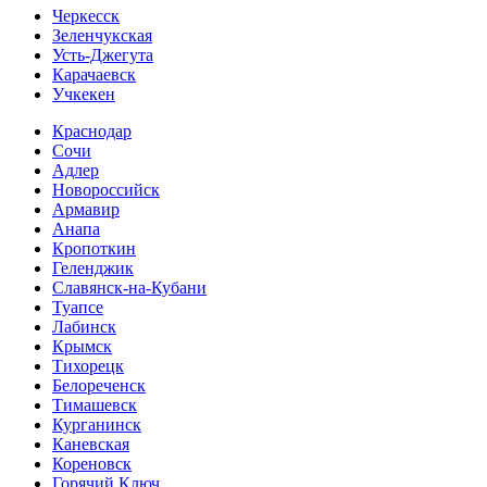
Черкесск
Зеленчукская
Усть-Джегута
Карачаевск
Учкекен
Краснодар
Сочи
Адлер
Новороссийск
Армавир
Анапа
Кропоткин
Геленджик
Славянск-на-Кубани
Туапсе
Лабинск
Крымск
Тихорецк
Белореченск
Тимашевск
Курганинск
Каневская
Кореновск
Горячий Ключ