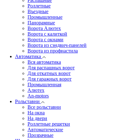
Распашные
Роллетные
Въездные
Промышленные
Панорамные
Ворота Алютех
Ворота с калиткой
Ворота c окнами
Ворота из сэндвич-панелей
Ворота из профнастила
Автоматика
Вся автоматика
Для распашных ворот
Для откатных ворот
Для гаражных ворот
Промышленная
Алютех
An-motors
Рольставни
Все рольставни
На окна
На двери
Роллетные решетки
Автоматические
Прозрачные