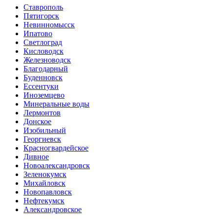
Ставрополь
Пятигорск
Невинномысск
Ипатово
Светлоград
Кисловодск
Железноводск
Благодарный
Буденновск
Ессентуки
Иноземцево
Минеральные воды
Лермонтов
Донское
Изобильный
Георгиевск
Красногвардейское
Дивное
Новоалександровск
Зеленокумск
Михайловск
Новопавловск
Нефтекумск
Александровское