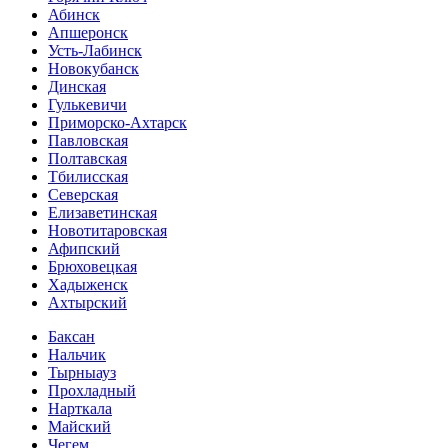
Абинск
Апшеронск
Усть-Лабинск
Новокубанск
Динская
Гулькевичи
Приморско-Ахтарск
Павловская
Полтавская
Тбилисская
Северская
Елизаветинская
Новотитаровская
Афипский
Брюховецкая
Хадыженск
Ахтырский
Баксан
Нальчик
Тырныауз
Прохладный
Нарткала
Майский
Чегем