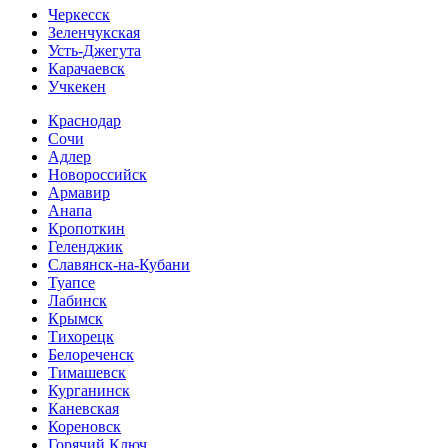
Черкесск
Зеленчукская
Усть-Джегута
Карачаевск
Учкекен
Краснодар
Сочи
Адлер
Новороссийск
Армавир
Анапа
Кропоткин
Геленджик
Славянск-на-Кубани
Туапсе
Лабинск
Крымск
Тихорецк
Белореченск
Тимашевск
Курганинск
Каневская
Кореновск
Горячий Ключ