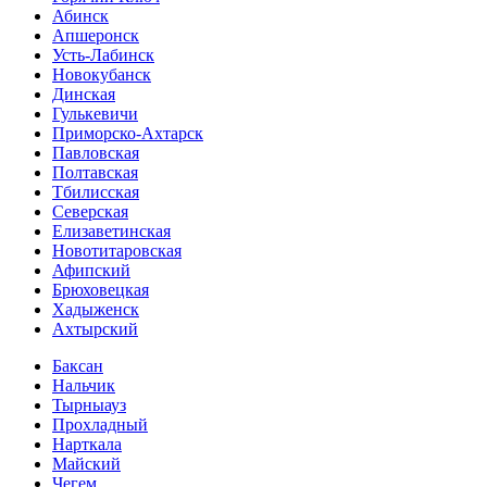
Абинск
Апшеронск
Усть-Лабинск
Новокубанск
Динская
Гулькевичи
Приморско-Ахтарск
Павловская
Полтавская
Тбилисская
Северская
Елизаветинская
Новотитаровская
Афипский
Брюховецкая
Хадыженск
Ахтырский
Баксан
Нальчик
Тырныауз
Прохладный
Нарткала
Майский
Чегем