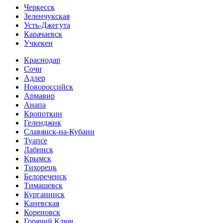
Черкесск
Зеленчукская
Усть-Джегута
Карачаевск
Учкекен
Краснодар
Сочи
Адлер
Новороссийск
Армавир
Анапа
Кропоткин
Геленджик
Славянск-на-Кубани
Туапсе
Лабинск
Крымск
Тихорецк
Белореченск
Тимашевск
Курганинск
Каневская
Кореновск
Горячий Ключ