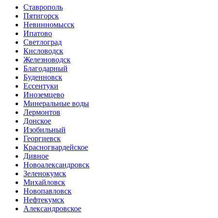
Ставрополь
Пятигорск
Невинномысск
Ипатово
Светлоград
Кисловодск
Железноводск
Благодарный
Буденновск
Ессентуки
Иноземцево
Минеральные воды
Лермонтов
Донское
Изобильный
Георгиевск
Красногвардейское
Дивное
Новоалександровск
Зеленокумск
Михайловск
Новопавловск
Нефтекумск
Александровское