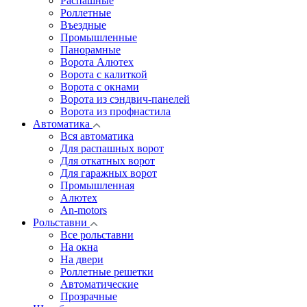
Распашные
Роллетные
Въездные
Промышленные
Панорамные
Ворота Алютех
Ворота с калиткой
Ворота c окнами
Ворота из сэндвич-панелей
Ворота из профнастила
Автоматика
Вся автоматика
Для распашных ворот
Для откатных ворот
Для гаражных ворот
Промышленная
Алютех
An-motors
Рольставни
Все рольставни
На окна
На двери
Роллетные решетки
Автоматические
Прозрачные