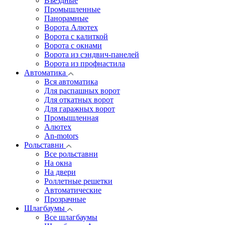
Въездные
Промышленные
Панорамные
Ворота Алютех
Ворота с калиткой
Ворота c окнами
Ворота из сэндвич-панелей
Ворота из профнастила
Автоматика
Вся автоматика
Для распашных ворот
Для откатных ворот
Для гаражных ворот
Промышленная
Алютех
An-motors
Рольставни
Все рольставни
На окна
На двери
Роллетные решетки
Автоматические
Прозрачные
Шлагбаумы
Все шлагбаумы