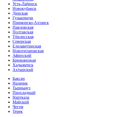
Усть-Лабинск
Новокубанск
Динская
Гулькевичи
Приморско-Ахтарск
Павловская
Полтавская
Тбилисская
Северская
Елизаветинская
Новотитаровская
Афипский
Брюховецкая
Хадыженск
Ахтырский
Баксан
Нальчик
Тырныауз
Прохладный
Нарткала
Майский
Чегем
Терек