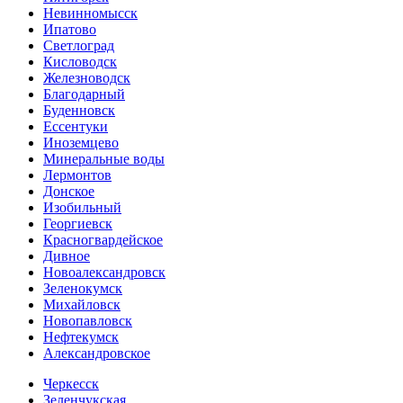
Невинномысск
Ипатово
Светлоград
Кисловодск
Железноводск
Благодарный
Буденновск
Ессентуки
Иноземцево
Минеральные воды
Лермонтов
Донское
Изобильный
Георгиевск
Красногвардейское
Дивное
Новоалександровск
Зеленокумск
Михайловск
Новопавловск
Нефтекумск
Александровское
Черкесск
Зеленчукская