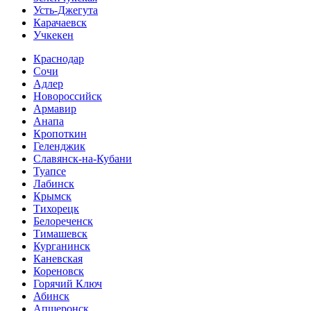
Усть-Джегута
Карачаевск
Учкекен
Краснодар
Сочи
Адлер
Новороссийск
Армавир
Анапа
Кропоткин
Геленджик
Славянск-на-Кубани
Туапсе
Лабинск
Крымск
Тихорецк
Белореченск
Тимашевск
Курганинск
Каневская
Кореновск
Горячий Ключ
Абинск
Апшеронск