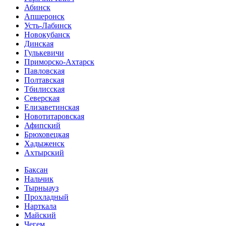
Абинск
Апшеронск
Усть-Лабинск
Новокубанск
Динская
Гулькевичи
Приморско-Ахтарск
Павловская
Полтавская
Тбилисская
Северская
Елизаветинская
Новотитаровская
Афипский
Брюховецкая
Хадыженск
Ахтырский
Баксан
Нальчик
Тырныауз
Прохладный
Нарткала
Майский
Чегем