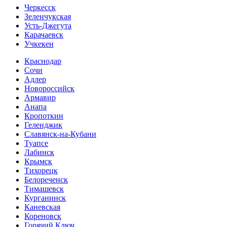
Черкесск
Зеленчукская
Усть-Джегута
Карачаевск
Учкекен
Краснодар
Сочи
Адлер
Новороссийск
Армавир
Анапа
Кропоткин
Геленджик
Славянск-на-Кубани
Туапсе
Лабинск
Крымск
Тихорецк
Белореченск
Тимашевск
Курганинск
Каневская
Кореновск
Горячий Ключ