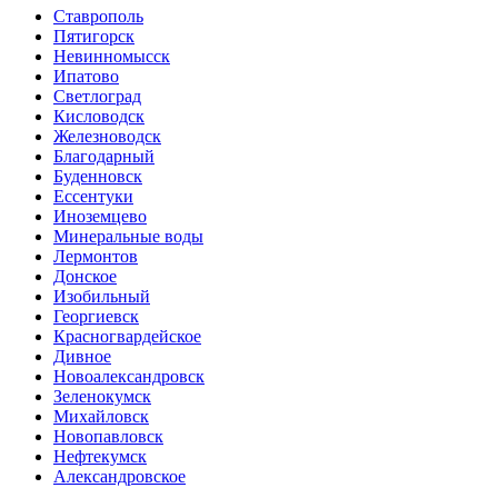
Ставрополь
Пятигорск
Невинномысск
Ипатово
Светлоград
Кисловодск
Железноводск
Благодарный
Буденновск
Ессентуки
Иноземцево
Минеральные воды
Лермонтов
Донское
Изобильный
Георгиевск
Красногвардейское
Дивное
Новоалександровск
Зеленокумск
Михайловск
Новопавловск
Нефтекумск
Александровское