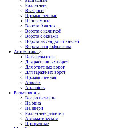
Распашные
Роллетные
Въездные
Промышленные
Панорамные
Ворота Алютех
Ворота с калиткой
Ворота c окнами
Ворота из сэндвич-панелей
Ворота из профнастила
Автоматика
Вся автоматика
Для распашных ворот
Для откатных ворот
Для гаражных ворот
Промышленная
Алютех
An-motors
Рольставни
Все рольставни
На окна
На двери
Роллетные решетки
Автоматические
Прозрачные