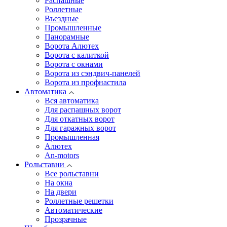
Распашные
Роллетные
Въездные
Промышленные
Панорамные
Ворота Алютех
Ворота с калиткой
Ворота c окнами
Ворота из сэндвич-панелей
Ворота из профнастила
Автоматика
Вся автоматика
Для распашных ворот
Для откатных ворот
Для гаражных ворот
Промышленная
Алютех
An-motors
Рольставни
Все рольставни
На окна
На двери
Роллетные решетки
Автоматические
Прозрачные