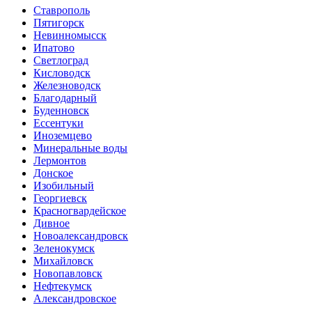
Ставрополь
Пятигорск
Невинномысск
Ипатово
Светлоград
Кисловодск
Железноводск
Благодарный
Буденновск
Ессентуки
Иноземцево
Минеральные воды
Лермонтов
Донское
Изобильный
Георгиевск
Красногвардейское
Дивное
Новоалександровск
Зеленокумск
Михайловск
Новопавловск
Нефтекумск
Александровское