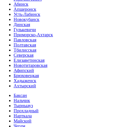
Абинск
Апшеронск
Усть-Лабинск
Новокубанск
Динская
Гулькевичи
Приморско-Ахтарск
Павловская
Полтавская
Тбилисская
Северская
Елизаветинская
Новотитаровская
Афипский
Брюховецкая
Хадыженск
Ахтырский
Баксан
Нальчик
Тырныауз
Прохладный
Нарткала
Майский
Чегем