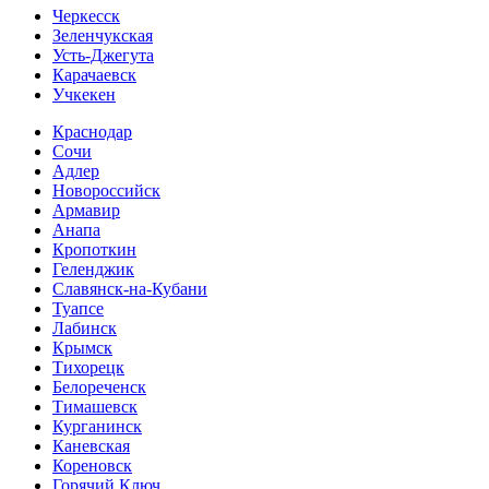
Черкесск
Зеленчукская
Усть-Джегута
Карачаевск
Учкекен
Краснодар
Сочи
Адлер
Новороссийск
Армавир
Анапа
Кропоткин
Геленджик
Славянск-на-Кубани
Туапсе
Лабинск
Крымск
Тихорецк
Белореченск
Тимашевск
Курганинск
Каневская
Кореновск
Горячий Ключ