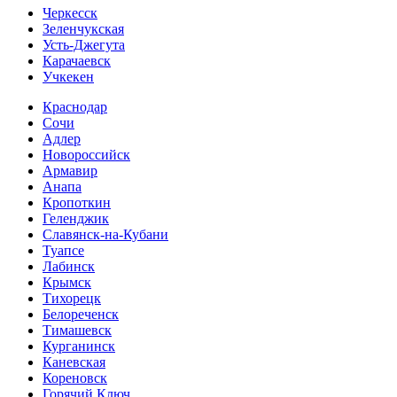
Черкесск
Зеленчукская
Усть-Джегута
Карачаевск
Учкекен
Краснодар
Сочи
Адлер
Новороссийск
Армавир
Анапа
Кропоткин
Геленджик
Славянск-на-Кубани
Туапсе
Лабинск
Крымск
Тихорецк
Белореченск
Тимашевск
Курганинск
Каневская
Кореновск
Горячий Ключ