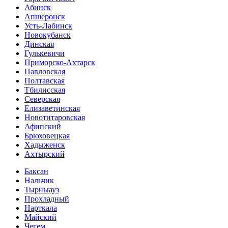
Абинск
Апшеронск
Усть-Лабинск
Новокубанск
Динская
Гулькевичи
Приморско-Ахтарск
Павловская
Полтавская
Тбилисская
Северская
Елизаветинская
Новотитаровская
Афипский
Брюховецкая
Хадыженск
Ахтырский
Баксан
Нальчик
Тырныауз
Прохладный
Нарткала
Майский
Чегем