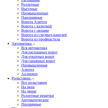
Распашные
Роллетные
Въездные
Промышленные
Панорамные
Ворота Алютех
Ворота с калиткой
Ворота c окнами
Ворота из сэндвич-панелей
Ворота из профнастила
Автоматика
Вся автоматика
Для распашных ворот
Для откатных ворот
Для гаражных ворот
Промышленная
Алютех
An-motors
Рольставни
Все рольставни
На окна
На двери
Роллетные решетки
Автоматические
Прозрачные