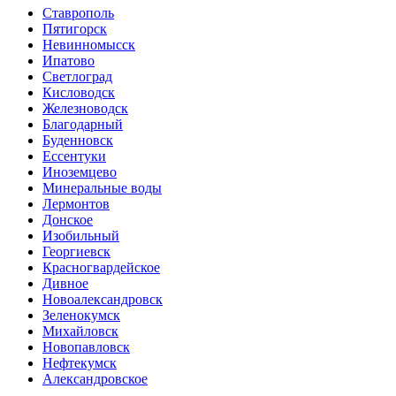
Ставрополь
Пятигорск
Невинномысск
Ипатово
Светлоград
Кисловодск
Железноводск
Благодарный
Буденновск
Ессентуки
Иноземцево
Минеральные воды
Лермонтов
Донское
Изобильный
Георгиевск
Красногвардейское
Дивное
Новоалександровск
Зеленокумск
Михайловск
Новопавловск
Нефтекумск
Александровское