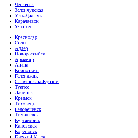
Черкесск
Зеленчукская
Усть-Джегута
Карачаевск
Учкекен
Краснодар
Сочи
Адлер
Новороссийск
Армавир
Анапа
Кропоткин
Геленджик
Славянск-на-Кубани
Туапсе
Лабинск
Крымск
Тихорецк
Белореченск
Тимашевск
Курганинск
Каневская
Кореновск
Горячий Ключ