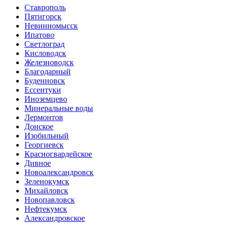
Ставрополь
Пятигорск
Невинномысск
Ипатово
Светлоград
Кисловодск
Железноводск
Благодарный
Буденновск
Ессентуки
Иноземцево
Минеральные воды
Лермонтов
Донское
Изобильный
Георгиевск
Красногвардейское
Дивное
Новоалександровск
Зеленокумск
Михайловск
Новопавловск
Нефтекумск
Александровское