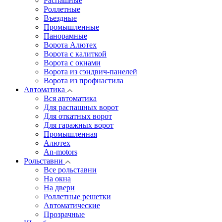
Распашные
Роллетные
Въездные
Промышленные
Панорамные
Ворота Алютех
Ворота с калиткой
Ворота c окнами
Ворота из сэндвич-панелей
Ворота из профнастила
Автоматика
Вся автоматика
Для распашных ворот
Для откатных ворот
Для гаражных ворот
Промышленная
Алютех
An-motors
Рольставни
Все рольставни
На окна
На двери
Роллетные решетки
Автоматические
Прозрачные