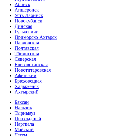
Абинск
Апшеронск
Усть-Лабинск
Новокубанск
Динская
Гулькевичи
Приморско-Ахтарск
Павловская
Полтавская
Тбилисская
Северская
Елизаветинская
Новотитаровская
Афипский
Брюховецкая
Хадыженск
Ахтырский
Баксан
Нальчик
Тырныауз
Прохладный
Нарткала
Майский
Чегем