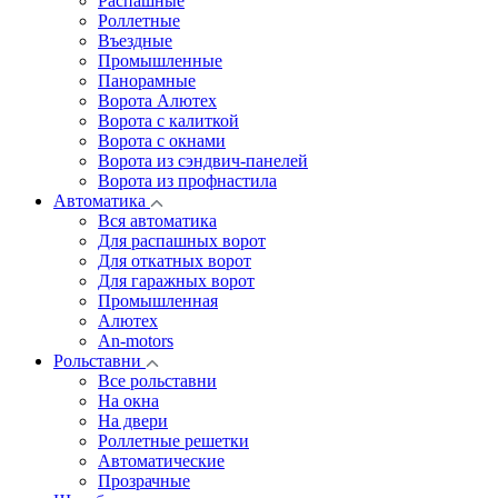
Распашные
Роллетные
Въездные
Промышленные
Панорамные
Ворота Алютех
Ворота с калиткой
Ворота c окнами
Ворота из сэндвич-панелей
Ворота из профнастила
Автоматика
Вся автоматика
Для распашных ворот
Для откатных ворот
Для гаражных ворот
Промышленная
Алютех
An-motors
Рольставни
Все рольставни
На окна
На двери
Роллетные решетки
Автоматические
Прозрачные