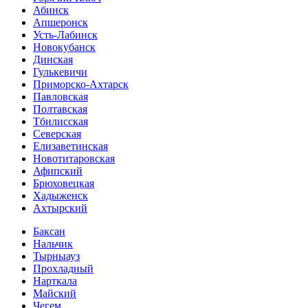
Абинск
Апшеронск
Усть-Лабинск
Новокубанск
Динская
Гулькевичи
Приморско-Ахтарск
Павловская
Полтавская
Тбилисская
Северская
Елизаветинская
Новотитаровская
Афипский
Брюховецкая
Хадыженск
Ахтырский
Баксан
Нальчик
Тырныауз
Прохладный
Нарткала
Майский
Чегем