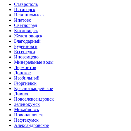
Ставрополь
Пятигорск
Невинномысск
Ипатово
Светлоград
Кисловодск
Железноводск
Благодарный
Буденновск
Ессентуки
Иноземцево
Минеральные воды
Лермонтов
Донское
Изобильный
Георгиевск
Красногвардейское
Дивное
Новоалександровск
Зеленокумск
Михайловск
Новопавловск
Нефтекумск
Александровское