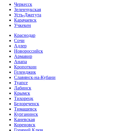
Черкесск
Зеленчукская
Усть-Джегута
Карачаевск
Учкекен
Краснодар
Сочи
Адлер
Новороссийск
Армавир
Анапа
Кропоткин
Геленджик
Славянск-на-Кубани
Туапсе
Лабинск
Крымск
Тихорецк
Белореченск
Тимашевск
Курганинск
Каневская
Кореновск
Горячий Ключ