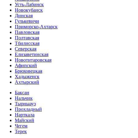
Усть-Лабинск
Новокубанск
Динская
Гулькевичи
Приморско-Ахтарск
Павловская
Полтавская
Тбилисская
Северская
Елизаветинская
Новотитаровская
Афипский
Брюховецкая
Хадыженск
Ахтырский
Баксан
Нальчик
Тырныауз
Прохладный
Нарткала
Майский
Чегем
Терек