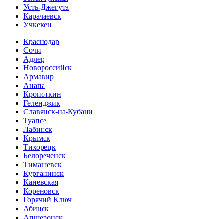
Усть-Джегута
Карачаевск
Учкекен
Краснодар
Сочи
Адлер
Новороссийск
Армавир
Анапа
Кропоткин
Геленджик
Славянск-на-Кубани
Туапсе
Лабинск
Крымск
Тихорецк
Белореченск
Тимашевск
Курганинск
Каневская
Кореновск
Горячий Ключ
Абинск
Апшеронск