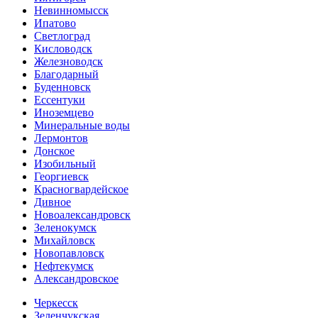
Невинномысск
Ипатово
Светлоград
Кисловодск
Железноводск
Благодарный
Буденновск
Ессентуки
Иноземцево
Минеральные воды
Лермонтов
Донское
Изобильный
Георгиевск
Красногвардейское
Дивное
Новоалександровск
Зеленокумск
Михайловск
Новопавловск
Нефтекумск
Александровское
Черкесск
Зеленчукская