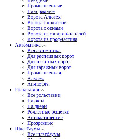
Въездные
Промышленные
Панорамные
Ворота Алютех
Ворота с калиткой
Ворота c окнами
Ворота из сэндвич-панелей
Ворота из профнастила
Автоматика
Вся автоматика
Для распашных ворот
Для откатных ворот
Для гаражных ворот
Промышленная
Алютех
An-motors
Рольставни
Все рольставни
На окна
На двери
Роллетные решетки
Автоматические
Прозрачные
Шлагбаумы
Все шлагбаумы