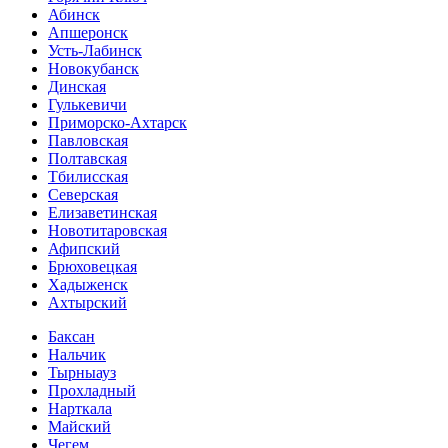
Абинск
Апшеронск
Усть-Лабинск
Новокубанск
Динская
Гулькевичи
Приморско-Ахтарск
Павловская
Полтавская
Тбилисская
Северская
Елизаветинская
Новотитаровская
Афипский
Брюховецкая
Хадыженск
Ахтырский
Баксан
Нальчик
Тырныауз
Прохладный
Нарткала
Майский
Чегем