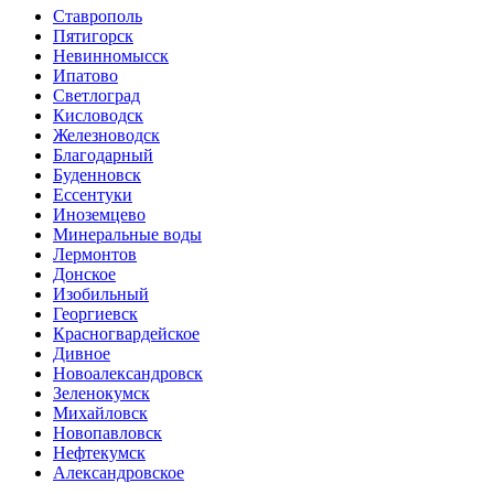
Ставрополь
Пятигорск
Невинномысск
Ипатово
Светлоград
Кисловодск
Железноводск
Благодарный
Буденновск
Ессентуки
Иноземцево
Минеральные воды
Лермонтов
Донское
Изобильный
Георгиевск
Красногвардейское
Дивное
Новоалександровск
Зеленокумск
Михайловск
Новопавловск
Нефтекумск
Александровское