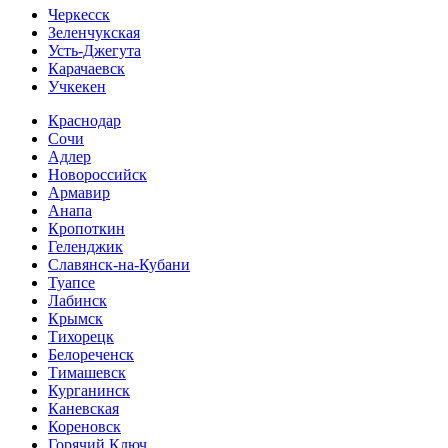
Черкесск
Зеленчукская
Усть-Джегута
Карачаевск
Учкекен
Краснодар
Сочи
Адлер
Новороссийск
Армавир
Анапа
Кропоткин
Геленджик
Славянск-на-Кубани
Туапсе
Лабинск
Крымск
Тихорецк
Белореченск
Тимашевск
Курганинск
Каневская
Кореновск
Горячий Ключ