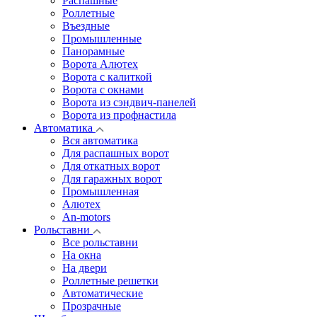
Распашные
Роллетные
Въездные
Промышленные
Панорамные
Ворота Алютех
Ворота с калиткой
Ворота c окнами
Ворота из сэндвич-панелей
Ворота из профнастила
Автоматика
Вся автоматика
Для распашных ворот
Для откатных ворот
Для гаражных ворот
Промышленная
Алютех
An-motors
Рольставни
Все рольставни
На окна
На двери
Роллетные решетки
Автоматические
Прозрачные