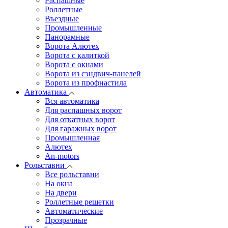
Распашные
Роллетные
Въездные
Промышленные
Панорамные
Ворота Алютех
Ворота с калиткой
Ворота c окнами
Ворота из сэндвич-панелей
Ворота из профнастила
Автоматика
Вся автоматика
Для распашных ворот
Для откатных ворот
Для гаражных ворот
Промышленная
Алютех
An-motors
Рольставни
Все рольставни
На окна
На двери
Роллетные решетки
Автоматические
Прозрачные