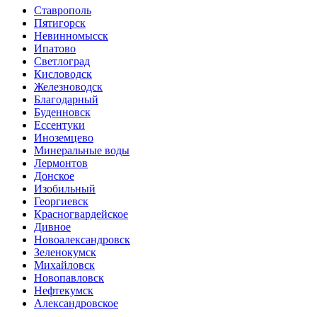
Ставрополь
Пятигорск
Невинномысск
Ипатово
Светлоград
Кисловодск
Железноводск
Благодарный
Буденновск
Ессентуки
Иноземцево
Минеральные воды
Лермонтов
Донское
Изобильный
Георгиевск
Красногвардейское
Дивное
Новоалександровск
Зеленокумск
Михайловск
Новопавловск
Нефтекумск
Александровское