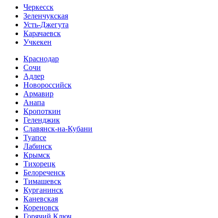
Черкесск
Зеленчукская
Усть-Джегута
Карачаевск
Учкекен
Краснодар
Сочи
Адлер
Новороссийск
Армавир
Анапа
Кропоткин
Геленджик
Славянск-на-Кубани
Туапсе
Лабинск
Крымск
Тихорецк
Белореченск
Тимашевск
Курганинск
Каневская
Кореновск
Горячий Ключ