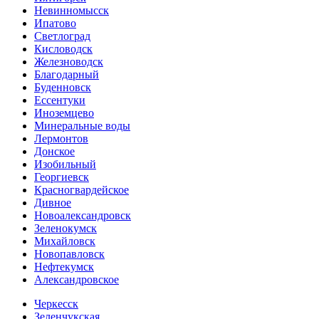
Невинномысск
Ипатово
Светлоград
Кисловодск
Железноводск
Благодарный
Буденновск
Ессентуки
Иноземцево
Минеральные воды
Лермонтов
Донское
Изобильный
Георгиевск
Красногвардейское
Дивное
Новоалександровск
Зеленокумск
Михайловск
Новопавловск
Нефтекумск
Александровское
Черкесск
Зеленчукская