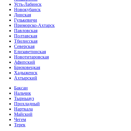
Усть-Лабинск
Новокубанск
Динская
Гулькевичи
Приморско-Ахтарск
Павловская
Полтавская
Тбилисская
Северская
Елизаветинская
Новотитаровская
Афипский
Брюховецкая
Хадыженск
Ахтырский
Баксан
Нальчик
Тырныауз
Прохладный
Нарткала
Майский
Чегем
Терек