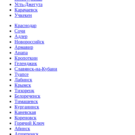
Усть-Джегута
Карачаевск
Учкекен
Краснодар
Сочи
Адлер
Новороссийск
Армавир
Анапа
Кропоткин
Геленджик
Славянск-на-Кубани
Туапсе
Лабинск
Крымск
Тихорецк
Белореченск
Тимашевск
Курганинск
Каневская
Кореновск
Горячий Ключ
Абинск
Апшеронск