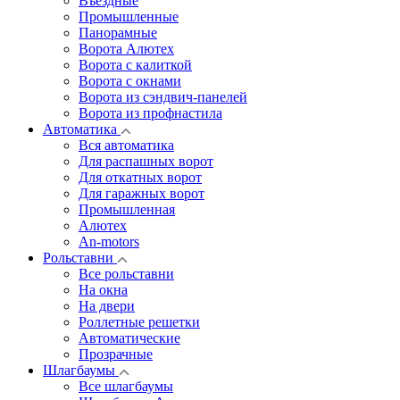
Въездные
Промышленные
Панорамные
Ворота Алютех
Ворота с калиткой
Ворота c окнами
Ворота из сэндвич-панелей
Ворота из профнастила
Автоматика
Вся автоматика
Для распашных ворот
Для откатных ворот
Для гаражных ворот
Промышленная
Алютех
An-motors
Рольставни
Все рольставни
На окна
На двери
Роллетные решетки
Автоматические
Прозрачные
Шлагбаумы
Все шлагбаумы