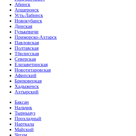
Абинск
Апшеронск
Усть-Лабинск
Новокубанск
Динская
Гулькевичи
Приморско-Ахтарск
Павловская
Полтавская
Тбилисская
Северская
Елизаветинская
Новотитаровская
Афипский
Брюховецкая
Хадыженск
Ахтырский
Баксан
Нальчик
Тырныауз
Прохладный
Нарткала
Майский
Чегем