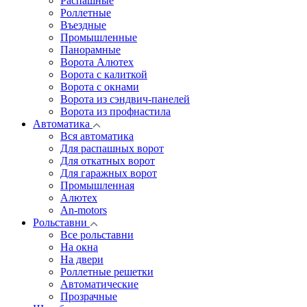
Распашные
Роллетные
Въездные
Промышленные
Панорамные
Ворота Алютех
Ворота с калиткой
Ворота c окнами
Ворота из сэндвич-панелей
Ворота из профнастила
Автоматика
Вся автоматика
Для распашных ворот
Для откатных ворот
Для гаражных ворот
Промышленная
Алютех
An-motors
Рольставни
Все рольставни
На окна
На двери
Роллетные решетки
Автоматические
Прозрачные