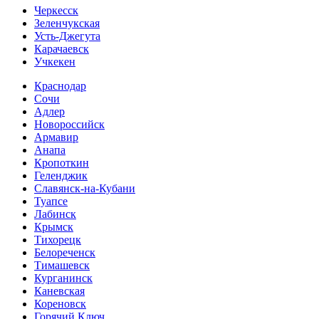
Черкесск
Зеленчукская
Усть-Джегута
Карачаевск
Учкекен
Краснодар
Сочи
Адлер
Новороссийск
Армавир
Анапа
Кропоткин
Геленджик
Славянск-на-Кубани
Туапсе
Лабинск
Крымск
Тихорецк
Белореченск
Тимашевск
Курганинск
Каневская
Кореновск
Горячий Ключ