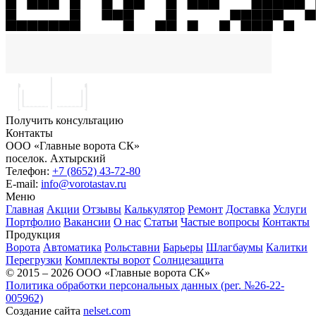
Получить консультацию
Контакты
ООО «Главные ворота СК»
поселок.
Ахтырский
Телефон:
+7 (8652) 43-72-80
E-mail:
info@vorotastav.ru
Меню
Главная
Акции
Отзывы
Калькулятор
Ремонт
Доставка
Услуги
Портфолио
Вакансии
О нас
Статьи
Частые вопросы
Контакты
Продукция
Ворота
Автоматика
Рольставни
Барьеры
Шлагбаумы
Калитки
Перегрузки
Комплекты ворот
Солнцезащита
© 2015 – 2026 ООО «Главные ворота СК»
Политика обработки персональных данных (рег. №26-22-
005962)
Создание сайта
nelset.com