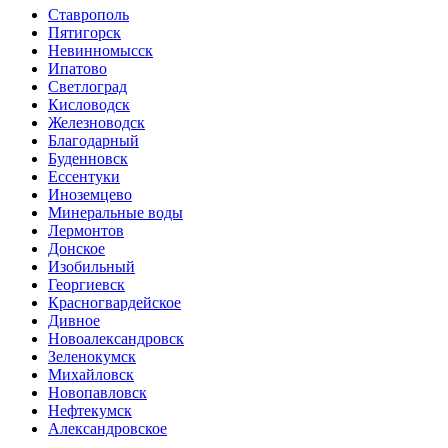
Ставрополь
Пятигорск
Невинномысск
Ипатово
Светлоград
Кисловодск
Железноводск
Благодарный
Буденновск
Ессентуки
Иноземцево
Минеральные воды
Лермонтов
Донское
Изобильный
Георгиевск
Красногвардейское
Дивное
Новоалександровск
Зеленокумск
Михайловск
Новопавловск
Нефтекумск
Александровское