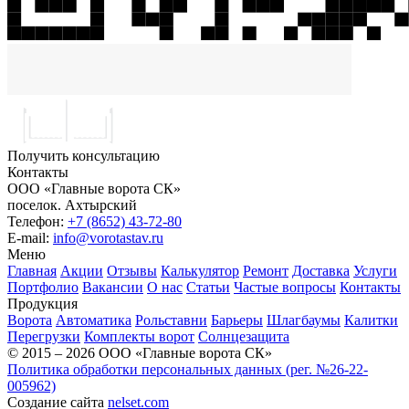
Получить консультацию
Контакты
ООО «Главные ворота СК»
поселок.
Ахтырский
Телефон:
+7 (8652) 43-72-80
E-mail:
info@vorotastav.ru
Меню
Главная
Акции
Отзывы
Калькулятор
Ремонт
Доставка
Услуги
Портфолио
Вакансии
О нас
Статьи
Частые вопросы
Контакты
Продукция
Ворота
Автоматика
Рольставни
Барьеры
Шлагбаумы
Калитки
Перегрузки
Комплекты ворот
Солнцезащита
© 2015 – 2026 ООО «Главные ворота СК»
Политика обработки персональных данных (рег. №26-22-
005962)
Создание сайта
nelset.com