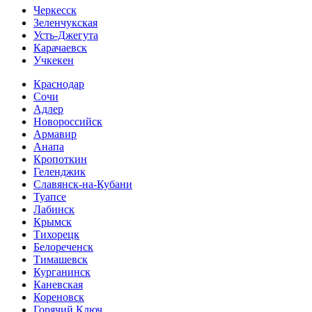
Черкесск
Зеленчукская
Усть-Джегута
Карачаевск
Учкекен
Краснодар
Сочи
Адлер
Новороссийск
Армавир
Анапа
Кропоткин
Геленджик
Славянск-на-Кубани
Туапсе
Лабинск
Крымск
Тихорецк
Белореченск
Тимашевск
Курганинск
Каневская
Кореновск
Горячий Ключ