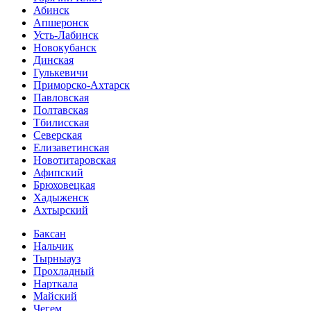
Абинск
Апшеронск
Усть-Лабинск
Новокубанск
Динская
Гулькевичи
Приморско-Ахтарск
Павловская
Полтавская
Тбилисская
Северская
Елизаветинская
Новотитаровская
Афипский
Брюховецкая
Хадыженск
Ахтырский
Баксан
Нальчик
Тырныауз
Прохладный
Нарткала
Майский
Чегем