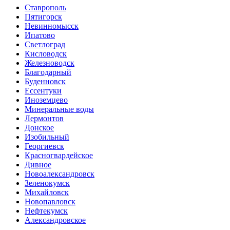
Ставрополь
Пятигорск
Невинномысск
Ипатово
Светлоград
Кисловодск
Железноводск
Благодарный
Буденновск
Ессентуки
Иноземцево
Минеральные воды
Лермонтов
Донское
Изобильный
Георгиевск
Красногвардейское
Дивное
Новоалександровск
Зеленокумск
Михайловск
Новопавловск
Нефтекумск
Александровское