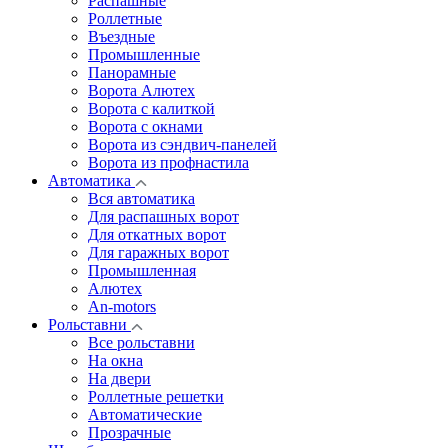
Распашные
Роллетные
Въездные
Промышленные
Панорамные
Ворота Алютех
Ворота с калиткой
Ворота c окнами
Ворота из сэндвич-панелей
Ворота из профнастила
Автоматика
Вся автоматика
Для распашных ворот
Для откатных ворот
Для гаражных ворот
Промышленная
Алютех
An-motors
Рольставни
Все рольставни
На окна
На двери
Роллетные решетки
Автоматические
Прозрачные