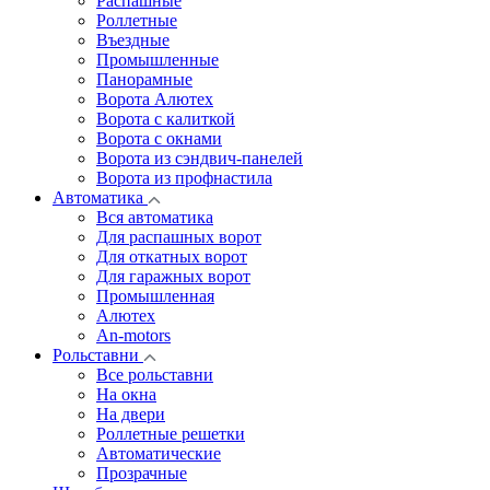
Распашные
Роллетные
Въездные
Промышленные
Панорамные
Ворота Алютех
Ворота с калиткой
Ворота c окнами
Ворота из сэндвич-панелей
Ворота из профнастила
Автоматика
Вся автоматика
Для распашных ворот
Для откатных ворот
Для гаражных ворот
Промышленная
Алютех
An-motors
Рольставни
Все рольставни
На окна
На двери
Роллетные решетки
Автоматические
Прозрачные