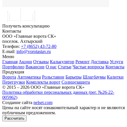
Получить консультацию
Контакты
ООО «Главные ворота СК»
поселок.
Ахтырский
Телефон:
+7 (8652) 43-72-80
E-mail:
info@vorotastav.ru
Меню
Главная
Акции
Отзывы
Калькулятор
Ремонт
Доставка
Услуги
Портфолио
Вакансии
О нас
Статьи
Частые вопросы
Контакты
Продукция
Ворота
Автоматика
Рольставни
Барьеры
Шлагбаумы
Калитки
Перегрузки
Комплекты ворот
Солнцезащита
© 2015 – 2026 ООО «Главные ворота СК»
Политика обработки персональных данных (рег. №26-22-
005962)
Создание сайта
nelset.com
Цены на сайте носят ознакомительный характер и не являются
публичным предложением.
Рассчитать