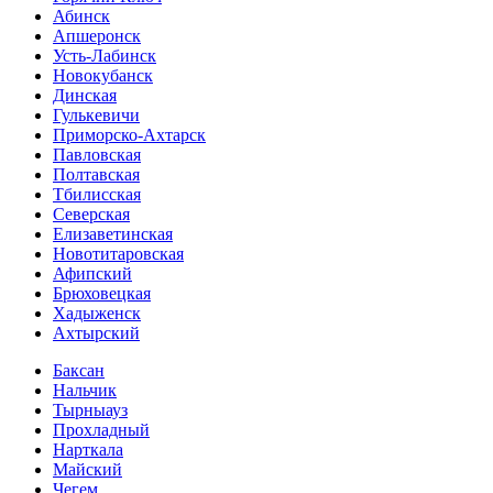
Абинск
Апшеронск
Усть-Лабинск
Новокубанск
Динская
Гулькевичи
Приморско-Ахтарск
Павловская
Полтавская
Тбилисская
Северская
Елизаветинская
Новотитаровская
Афипский
Брюховецкая
Хадыженск
Ахтырский
Баксан
Нальчик
Тырныауз
Прохладный
Нарткала
Майский
Чегем