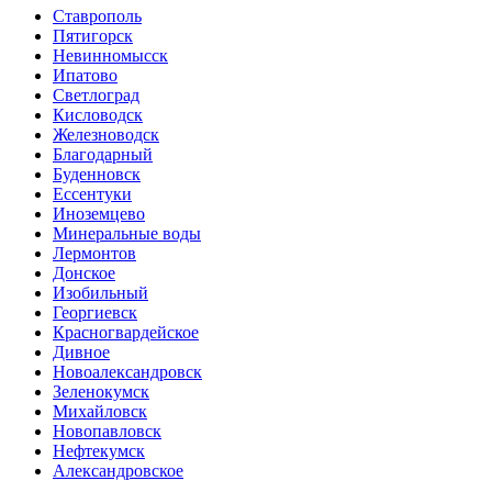
Ставрополь
Пятигорск
Невинномысск
Ипатово
Светлоград
Кисловодск
Железноводск
Благодарный
Буденновск
Ессентуки
Иноземцево
Минеральные воды
Лермонтов
Донское
Изобильный
Георгиевск
Красногвардейское
Дивное
Новоалександровск
Зеленокумск
Михайловск
Новопавловск
Нефтекумск
Александровское