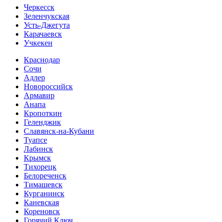
Черкесск
Зеленчукская
Усть-Джегута
Карачаевск
Учкекен
Краснодар
Сочи
Адлер
Новороссийск
Армавир
Анапа
Кропоткин
Геленджик
Славянск-на-Кубани
Туапсе
Лабинск
Крымск
Тихорецк
Белореченск
Тимашевск
Курганинск
Каневская
Кореновск
Горячий Ключ