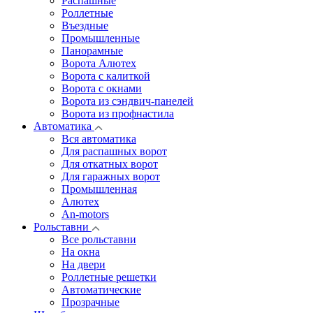
Распашные
Роллетные
Въездные
Промышленные
Панорамные
Ворота Алютех
Ворота с калиткой
Ворота c окнами
Ворота из сэндвич-панелей
Ворота из профнастила
Автоматика
Вся автоматика
Для распашных ворот
Для откатных ворот
Для гаражных ворот
Промышленная
Алютех
An-motors
Рольставни
Все рольставни
На окна
На двери
Роллетные решетки
Автоматические
Прозрачные