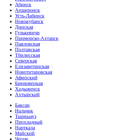
Абинск
Апшеронск
Усть-Лабинск
Новокубанск
Динская
Гулькевичи
Приморско-Ахтарск
Павловская
Полтавская
Тбилисская
Северская
Елизаветинская
Новотитаровская
Афипский
Брюховецкая
Хадыженск
Ахтырский
Баксан
Нальчик
Тырныауз
Прохладный
Нарткала
Майский
Чегем