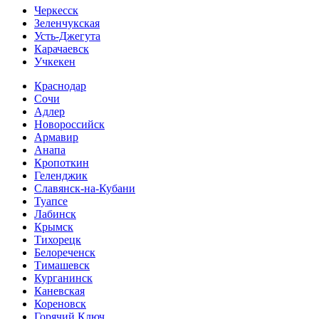
Черкесск
Зеленчукская
Усть-Джегута
Карачаевск
Учкекен
Краснодар
Сочи
Адлер
Новороссийск
Армавир
Анапа
Кропоткин
Геленджик
Славянск-на-Кубани
Туапсе
Лабинск
Крымск
Тихорецк
Белореченск
Тимашевск
Курганинск
Каневская
Кореновск
Горячий Ключ