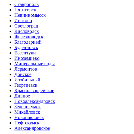
Ставрополь
Пятигорск
Невинномысск
Ипатово
Светлоград
Кисловодск
Железноводск
Благодарный
Буденновск
Ессентуки
Иноземцево
Минеральные воды
Лермонтов
Донское
Изобильный
Георгиевск
Красногвардейское
Дивное
Новоалександровск
Зеленокумск
Михайловск
Новопавловск
Нефтекумск
Александровское