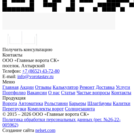
Получить консультацию
Контакты
ООО «Главные ворота СК»
поселок.
Ахтырский
Телефон:
+7 (8652) 43-72-80
E-mail:
info@vorotastav.ru
Меню
Главная
Акции
Отзывы
Калькулятор
Ремонт
Доставка
Услуги
Портфолио
Вакансии
О нас
Статьи
Частые вопросы
Контакты
Продукция
Ворота
Автоматика
Рольставни
Барьеры
Шлагбаумы
Калитки
Перегрузки
Комплекты ворот
Солнцезащита
© 2015 – 2026 ООО «Главные ворота СК»
Политика обработки персональных данных (рег. №26-22-
005962)
Создание сайта
nelset.com