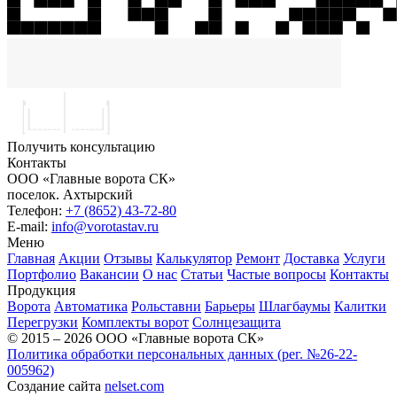
Получить консультацию
Контакты
ООО «Главные ворота СК»
поселок.
Ахтырский
Телефон:
+7 (8652) 43-72-80
E-mail:
info@vorotastav.ru
Меню
Главная
Акции
Отзывы
Калькулятор
Ремонт
Доставка
Услуги
Портфолио
Вакансии
О нас
Статьи
Частые вопросы
Контакты
Продукция
Ворота
Автоматика
Рольставни
Барьеры
Шлагбаумы
Калитки
Перегрузки
Комплекты ворот
Солнцезащита
© 2015 – 2026 ООО «Главные ворота СК»
Политика обработки персональных данных (рег. №26-22-
005962)
Создание сайта
nelset.com