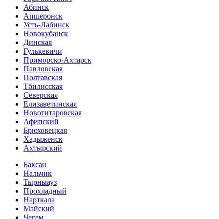
Абинск
Апшеронск
Усть-Лабинск
Новокубанск
Динская
Гулькевичи
Приморско-Ахтарск
Павловская
Полтавская
Тбилисская
Северская
Елизаветинская
Новотитаровская
Афипский
Брюховецкая
Хадыженск
Ахтырский
Баксан
Нальчик
Тырныауз
Прохладный
Нарткала
Майский
Чегем