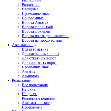
Распашные
Роллетные
Въездные
Промышленные
Панорамные
Ворота Алютех
Ворота с калиткой
Ворота c окнами
Ворота из сэндвич-панелей
Ворота из профнастила
Автоматика
Вся автоматика
Для распашных ворот
Для откатных ворот
Для гаражных ворот
Промышленная
Алютех
An-motors
Рольставни
Все рольставни
На окна
На двери
Роллетные решетки
Автоматические
Прозрачные