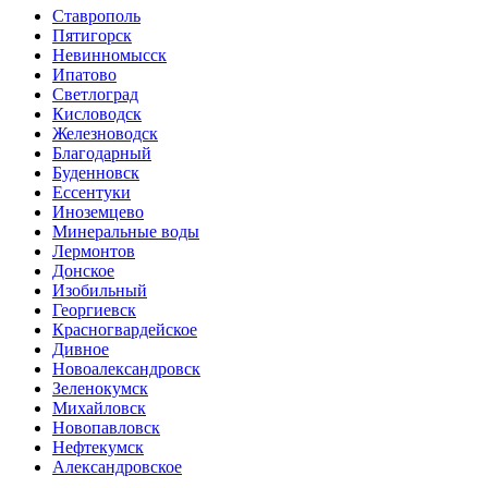
Ставрополь
Пятигорск
Невинномысск
Ипатово
Светлоград
Кисловодск
Железноводск
Благодарный
Буденновск
Ессентуки
Иноземцево
Минеральные воды
Лермонтов
Донское
Изобильный
Георгиевск
Красногвардейское
Дивное
Новоалександровск
Зеленокумск
Михайловск
Новопавловск
Нефтекумск
Александровское