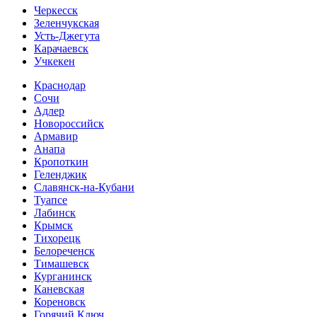
Черкесск
Зеленчукская
Усть-Джегута
Карачаевск
Учкекен
Краснодар
Сочи
Адлер
Новороссийск
Армавир
Анапа
Кропоткин
Геленджик
Славянск-на-Кубани
Туапсе
Лабинск
Крымск
Тихорецк
Белореченск
Тимашевск
Курганинск
Каневская
Кореновск
Горячий Ключ