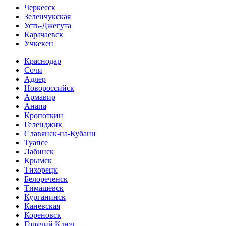
Черкесск
Зеленчукская
Усть-Джегута
Карачаевск
Учкекен
Краснодар
Сочи
Адлер
Новороссийск
Армавир
Анапа
Кропоткин
Геленджик
Славянск-на-Кубани
Туапсе
Лабинск
Крымск
Тихорецк
Белореченск
Тимашевск
Курганинск
Каневская
Кореновск
Горячий Ключ