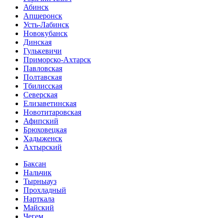
Абинск
Апшеронск
Усть-Лабинск
Новокубанск
Динская
Гулькевичи
Приморско-Ахтарск
Павловская
Полтавская
Тбилисская
Северская
Елизаветинская
Новотитаровская
Афипский
Брюховецкая
Хадыженск
Ахтырский
Баксан
Нальчик
Тырныауз
Прохладный
Нарткала
Майский
Чегем