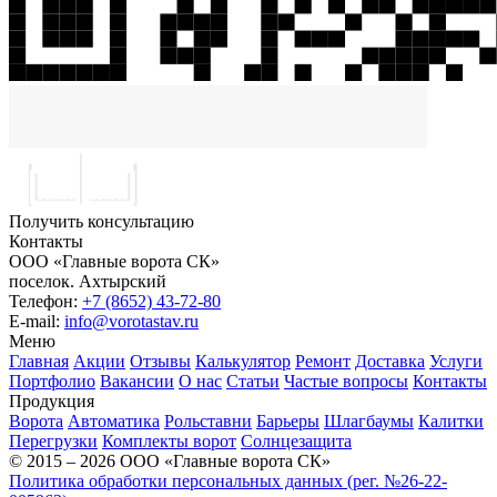
Получить консультацию
Контакты
ООО «Главные ворота СК»
поселок.
Ахтырский
Телефон:
+7 (8652) 43-72-80
E-mail:
info@vorotastav.ru
Меню
Главная
Акции
Отзывы
Калькулятор
Ремонт
Доставка
Услуги
Портфолио
Вакансии
О нас
Статьи
Частые вопросы
Контакты
Продукция
Ворота
Автоматика
Рольставни
Барьеры
Шлагбаумы
Калитки
Перегрузки
Комплекты ворот
Солнцезащита
© 2015 – 2026 ООО «Главные ворота СК»
Политика обработки персональных данных (рег. №26-22-