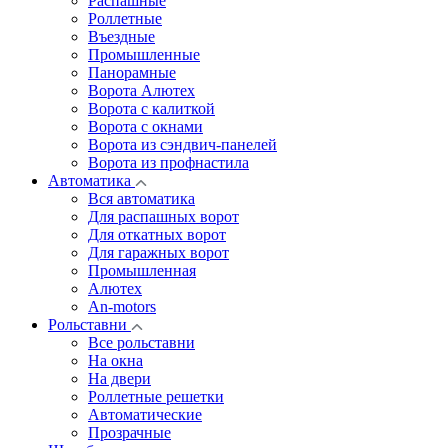
Распашные
Роллетные
Въездные
Промышленные
Панорамные
Ворота Алютех
Ворота с калиткой
Ворота c окнами
Ворота из сэндвич-панелей
Ворота из профнастила
Автоматика
Вся автоматика
Для распашных ворот
Для откатных ворот
Для гаражных ворот
Промышленная
Алютех
An-motors
Рольставни
Все рольставни
На окна
На двери
Роллетные решетки
Автоматические
Прозрачные