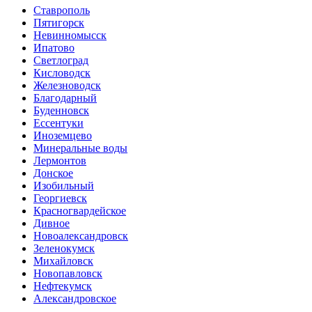
Ставрополь
Пятигорск
Невинномысск
Ипатово
Светлоград
Кисловодск
Железноводск
Благодарный
Буденновск
Ессентуки
Иноземцево
Минеральные воды
Лермонтов
Донское
Изобильный
Георгиевск
Красногвардейское
Дивное
Новоалександровск
Зеленокумск
Михайловск
Новопавловск
Нефтекумск
Александровское