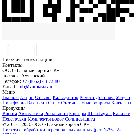
Получить консультацию
Контакты
ООО «Главные ворота СК»
поселок.
Ахтырский
Телефон:
+7 (8652) 43-72-80
E-mail:
info@vorotastav.ru
Меню
Главная
Акции
Отзывы
Калькулятор
Ремонт
Доставка
Услуги
Портфолио
Вакансии
О нас
Статьи
Частые вопросы
Контакты
Продукция
Ворота
Автоматика
Рольставни
Барьеры
Шлагбаумы
Калитки
Перегрузки
Комплекты ворот
Солнцезащита
© 2015 – 2026 ООО «Главные ворота СК»
Политика обработки персональных данных (рег. №26-22-