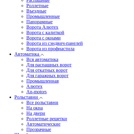
Распашные
Роллетные
Въездные
Промышленные
Панорамные
Ворота Алютех
Ворота с калиткой
Ворота c окнами
Ворота из сэндвич-панелей
Ворота из профнастила
Автоматика
Вся автоматика
Для распашных ворот
Для откатных ворот
Для гаражных ворот
Промышленная
Алютех
An-motors
Рольставни
Все рольставни
На окна
На двери
Роллетные решетки
Автоматические
Прозрачные