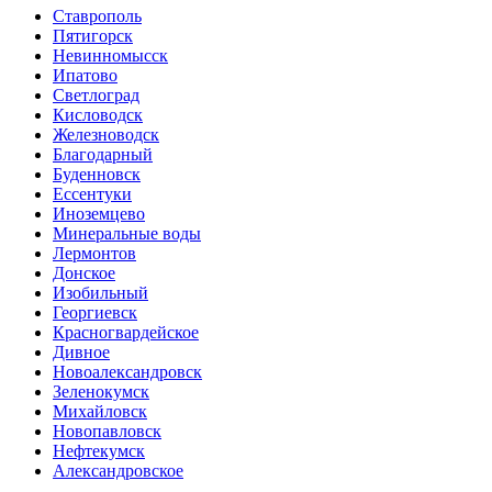
Ставрополь
Пятигорск
Невинномысск
Ипатово
Светлоград
Кисловодск
Железноводск
Благодарный
Буденновск
Ессентуки
Иноземцево
Минеральные воды
Лермонтов
Донское
Изобильный
Георгиевск
Красногвардейское
Дивное
Новоалександровск
Зеленокумск
Михайловск
Новопавловск
Нефтекумск
Александровское