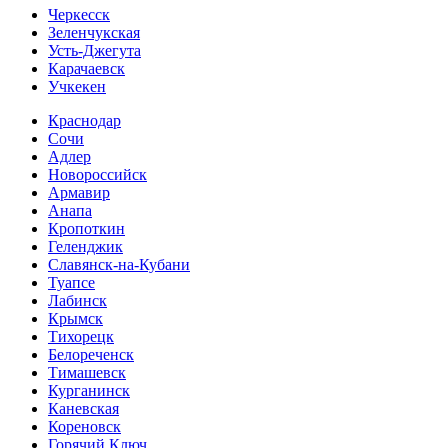
Черкесск
Зеленчукская
Усть-Джегута
Карачаевск
Учкекен
Краснодар
Сочи
Адлер
Новороссийск
Армавир
Анапа
Кропоткин
Геленджик
Славянск-на-Кубани
Туапсе
Лабинск
Крымск
Тихорецк
Белореченск
Тимашевск
Курганинск
Каневская
Кореновск
Горячий Ключ