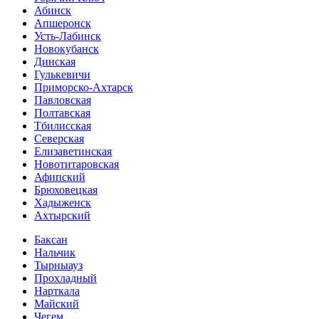
Абинск
Апшеронск
Усть-Лабинск
Новокубанск
Динская
Гулькевичи
Приморско-Ахтарск
Павловская
Полтавская
Тбилисская
Северская
Елизаветинская
Новотитаровская
Афипский
Брюховецкая
Хадыженск
Ахтырский
Баксан
Нальчик
Тырныауз
Прохладный
Нарткала
Майский
Чегем