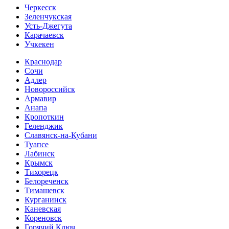
Черкесск
Зеленчукская
Усть-Джегута
Карачаевск
Учкекен
Краснодар
Сочи
Адлер
Новороссийск
Армавир
Анапа
Кропоткин
Геленджик
Славянск-на-Кубани
Туапсе
Лабинск
Крымск
Тихорецк
Белореченск
Тимашевск
Курганинск
Каневская
Кореновск
Горячий Ключ