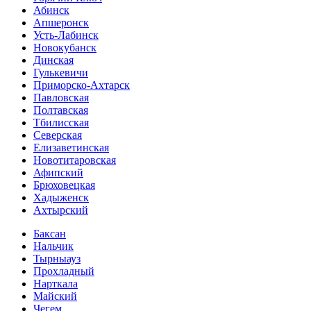
Абинск
Апшеронск
Усть-Лабинск
Новокубанск
Динская
Гулькевичи
Приморско-Ахтарск
Павловская
Полтавская
Тбилисская
Северская
Елизаветинская
Новотитаровская
Афипский
Брюховецкая
Хадыженск
Ахтырский
Баксан
Нальчик
Тырныауз
Прохладный
Нарткала
Майский
Чегем