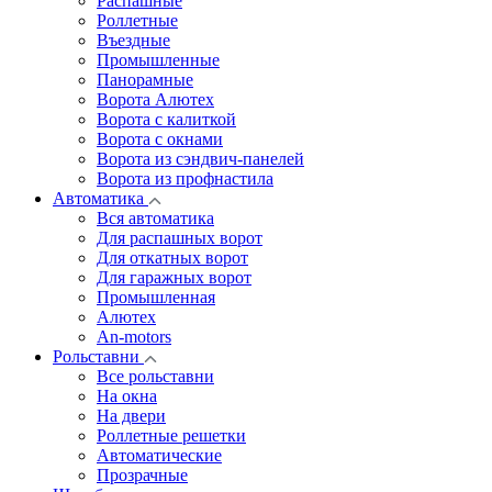
Распашные
Роллетные
Въездные
Промышленные
Панорамные
Ворота Алютех
Ворота с калиткой
Ворота c окнами
Ворота из сэндвич-панелей
Ворота из профнастила
Автоматика
Вся автоматика
Для распашных ворот
Для откатных ворот
Для гаражных ворот
Промышленная
Алютех
An-motors
Рольставни
Все рольставни
На окна
На двери
Роллетные решетки
Автоматические
Прозрачные