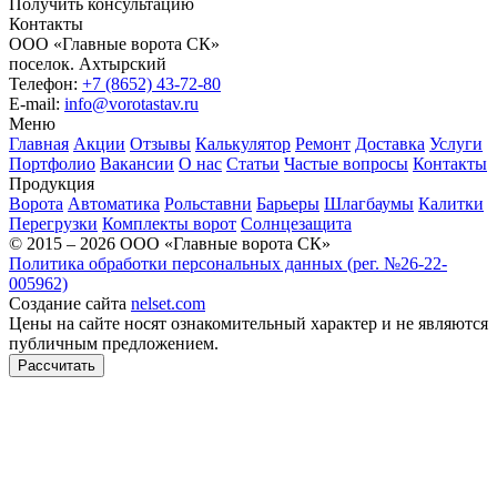
Получить консультацию
Контакты
ООО «Главные ворота СК»
поселок.
Ахтырский
Телефон:
+7 (8652) 43-72-80
E-mail:
info@vorotastav.ru
Меню
Главная
Акции
Отзывы
Калькулятор
Ремонт
Доставка
Услуги
Портфолио
Вакансии
О нас
Статьи
Частые вопросы
Контакты
Продукция
Ворота
Автоматика
Рольставни
Барьеры
Шлагбаумы
Калитки
Перегрузки
Комплекты ворот
Солнцезащита
© 2015 – 2026 ООО «Главные ворота СК»
Политика обработки персональных данных (рег. №26-22-
005962)
Создание сайта
nelset.com
Цены на сайте носят ознакомительный характер и не являются
публичным предложением.
Рассчитать