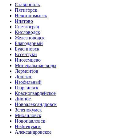
Ставрополь
Пятигорск
Невинномысск
Ипатово
Светлоград
Кисловодск
Железноводск
Благодарный
Буденновск
Ессентуки
Иноземцево
Минеральные воды
Лермонтов
Донское
Изобильный
Георгиевск
Красногвардейское
Дивное
Новоалександровск
Зеленокумск
Михайловск
Новопавловск
Нефтекумск
Александровское