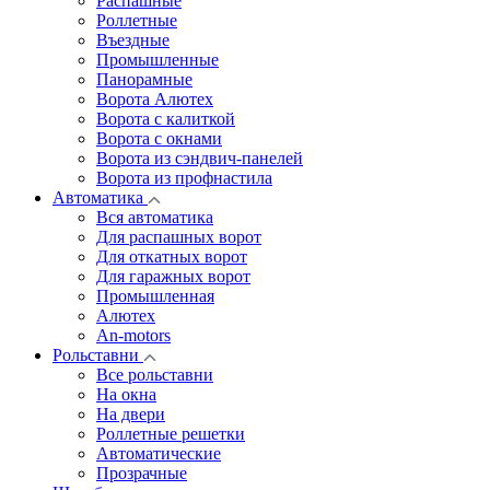
Распашные
Роллетные
Въездные
Промышленные
Панорамные
Ворота Алютех
Ворота с калиткой
Ворота c окнами
Ворота из сэндвич-панелей
Ворота из профнастила
Автоматика
Вся автоматика
Для распашных ворот
Для откатных ворот
Для гаражных ворот
Промышленная
Алютех
An-motors
Рольставни
Все рольставни
На окна
На двери
Роллетные решетки
Автоматические
Прозрачные