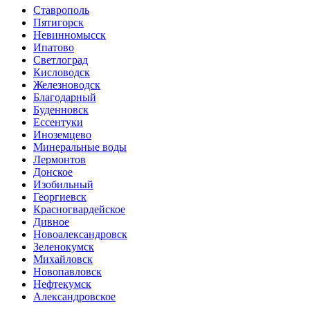
Ставрополь
Пятигорск
Невинномысск
Ипатово
Светлоград
Кисловодск
Железноводск
Благодарный
Буденновск
Ессентуки
Иноземцево
Минеральные воды
Лермонтов
Донское
Изобильный
Георгиевск
Красногвардейское
Дивное
Новоалександровск
Зеленокумск
Михайловск
Новопавловск
Нефтекумск
Александровское