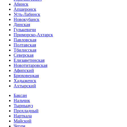
Абинск
Апшеронск
Усть-Лабинск
Новокубанск
Динская
Гулькевичи
Приморско-Ахтарск
Павловская
Полтавская
Тбилисская
Северская
Елизаветинская
Новотитаровская
Афипский
Брюховецкая
Хадыженск
Ахтырский
Баксан
Нальчик
Тырныауз
Прохладный
Нарткала
Майский
Чегем