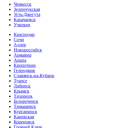
Черкесск
Зеленчукская
Усть-Джегута
Карачаевск
Учкекен
Краснодар
Сочи
Адлер
Новороссийск
Армавир
Анапа
Кропоткин
Геленджик
Славянск-на-Кубани
Туапсе
Лабинск
Крымск
Тихорецк
Белореченск
Тимашевск
Курганинск
Каневская
Кореновск
Горячий Ключ